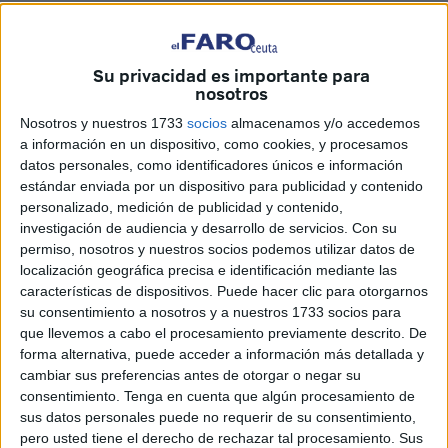
El
Grupo Táctico
Ceuta, bajo el control del Mando
Operativo Terrestre de las Fuerzas Armadas, se encuentra
desarrollando operaciones de presencia, vigilancia y
Su privacidad es importante para
nosotros
disuasión en la plaza ceutí.
Nosotros y nuestros 1733
socios
almacenamos y/o accedemos
La ciudad autónoma constituye, junto a la hermana
Melilla
,
a información en un dispositivo, como cookies, y procesamos
las dos únicas fronteras terrestres de España con
datos personales, como identificadores únicos e información
Marruecos
.
estándar enviada por un dispositivo para publicidad y contenido
personalizado, medición de publicidad y contenido,
De un lado se encuentra el reino alauí y, del otro, la
investigación de audiencia y desarrollo de servicios.
Con su
permiso, nosotros y nuestros socios podemos utilizar datos de
colonia británica
Gibraltar
, cuyas relaciones con la Unión
localización geográfica precisa e identificación mediante las
Europea se concretan estos días en materias como
características de dispositivos. Puede hacer clic para otorgarnos
aeropuertos, mercancías o movilidad.
su consentimiento a nosotros y a nuestros 1733 socios para
que llevemos a cabo el procesamiento previamente descrito. De
forma alternativa, puede acceder a información más detallada y
cambiar sus preferencias antes de otorgar o negar su
consentimiento.
Tenga en cuenta que algún procesamiento de
sus datos personales puede no requerir de su consentimiento,
pero usted tiene el derecho de rechazar tal procesamiento. Sus