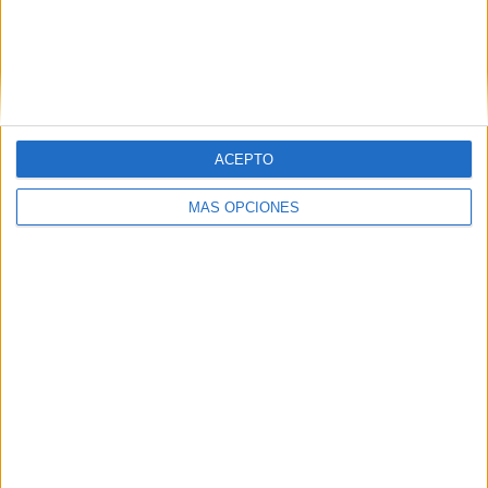
Tags:
Castrense
Gibraltar
Marruecos
Melilla
Related
Posts
EEUU respalda la soberanía española de
ACEPTO
Ceuta y Melilla
HACE 30 MINUTOS
MÁS OPCIONES
111 detenidos por su presunta relación
con la entrada masiva de inmigrantes en
Ceuta
HACE 58 MINUTOS
Yunes, uno de los rostros de la tragedia
del Tarajal
HACE 2 HORAS
Aymane, el joven con la equipación del
Milan que murió en el cruce a Ceuta