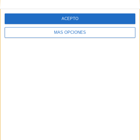
ACEPTO
MÁS OPCIONES
Tags:
Algeciras
CETI
Estación Marítima
Inmigración
Marruecos
Related
Posts
“Toca resistir”: Vivas reclama al Estado
una respuesta inmediata para recuperar
la normalidad en Ceuta
HACE 32 MINUTOS