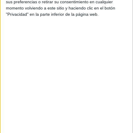
sus preferencias o retirar su consentimiento en cualquier
se han dado cita en la estación marítima
para tomar el
momento volviendo a este sitio y haciendo clic en el botón
ferry rumbo a Algeciras.
"Privacidad" en la parte inferior de la página web.
Ellos son los elegidos en la lista de las maletas, o la del
Baleária, para dejar una ciudad a la que llegaron
sorteando la valla o cruzando el espigón a nado
.