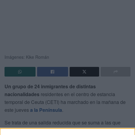
Imágenes: Kike Román
Un grupo de 24 inmigrantes de distintas
nacionalidades
residentes en el centro de estancia
temporal de Ceuta (CETI) ha marchado en la mañana de
este jueves
a la Península
.
Se trata de una salida reducida que se suma a las que
habitualmente se organizan desde
unas instalaciones