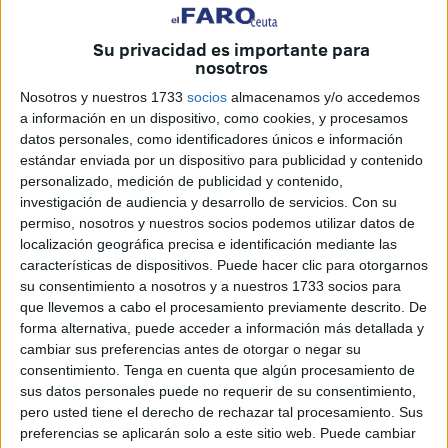
que están saturadas
y que acogen a casi 900 personas.
Su privacidad es importante para
nosotros
Nosotros y nuestros 1733
socios
almacenamos y/o accedemos
a información en un dispositivo, como cookies, y procesamos
datos personales, como identificadores únicos e información
estándar enviada por un dispositivo para publicidad y contenido
personalizado, medición de publicidad y contenido,
investigación de audiencia y desarrollo de servicios.
Con su
permiso, nosotros y nuestros socios podemos utilizar datos de
localización geográfica precisa e identificación mediante las
características de dispositivos. Puede hacer clic para otorgarnos
su consentimiento a nosotros y a nuestros 1733 socios para
que llevemos a cabo el procesamiento previamente descrito. De
forma alternativa, puede acceder a información más detallada y
cambiar sus preferencias antes de otorgar o negar su
De hecho,
ya se han colocado hasta siete carpas
en los
consentimiento.
Tenga en cuenta que algún procesamiento de
sus datos personales puede no requerir de su consentimiento,
espacios comunes como la pista de fútbol.
pero usted tiene el derecho de rechazar tal procesamiento. Sus
preferencias se aplicarán solo a este sitio web. Puede cambiar
Desde primera hora, tanto subsaharianos como magrebíes