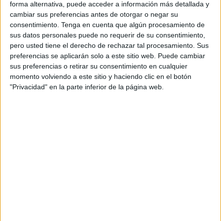
para su llegada a Primaria, paso que darán este próximo
forma alternativa, puede acceder a información más detallada y
cambiar sus preferencias antes de otorgar o negar su
septiembre.
consentimiento.
Tenga en cuenta que algún procesamiento de
sus datos personales puede no requerir de su consentimiento,
En el acto celebrado en el interior del centro escolar se
pero usted tiene el derecho de rechazar tal procesamiento. Sus
han visionado vídeos correspondientes a estos tres años
preferencias se aplicarán solo a este sitio web. Puede cambiar
que han cursado el ciclo de Infantil. Un periodo en el que
sus preferencias o retirar su consentimiento en cualquier
han aprendido los números, también a leer, cogiendo la
momento volviendo a este sitio y haciendo clic en el botón
"Privacidad" en la parte inferior de la página web.
base necesaria para pasar a Primaria e ir adquiriendo
conceptos nuevos.
Para los
profesores
que han estado acompañándoles
todo este tiempo ha sido algo emotivo, sobre todo al
recordar cuando llegaron al centro recién cumplidos los 3
años para adentrarse en un mundo nuevo para ellos.
Los pequeños han bailado y mostrado sus
agradecimientos a quienes les han ayudado a prosperar y
madurar en esto este tiempo. Lo más esperado ha sido la
colocación de las bandas que vienen a simbolizar el