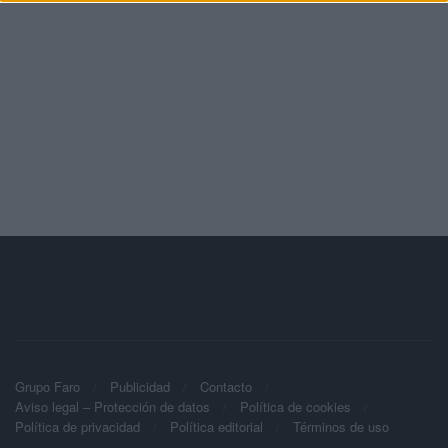
Grupo Faro
Publicidad
Contacto
Aviso legal – Protección de datos
Política de cookies
Política de privacidad
Política editorial
Términos de uso