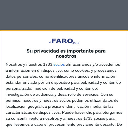
Imágenes: Juan Mosquera
Su privacidad es importante para
nosotros
Nosotros y nuestros 1733
socios
almacenamos y/o accedemos
a información en un dispositivo, como cookies, y procesamos
Los pequeños del
colegio Lope de Vega
pertenecientes a
datos personales, como identificadores únicos e información
una de las clases de
Infantil
de este centro de Ceuta se
estándar enviada por un dispositivo para publicidad y contenido
van haciendo mayores. Hoy ha sido una jornada muy
personalizado, medición de publicidad y contenido,
investigación de audiencia y desarrollo de servicios.
Con su
especial para el grupo C que ha celebrado su fiesta de
permiso, nosotros y nuestros socios podemos utilizar datos de
graduación.
localización geográfica precisa e identificación mediante las
características de dispositivos. Puede hacer clic para otorgarnos
Y así, en este popular colegio han recordado sus
su consentimiento a nosotros y a nuestros 1733 socios para
experiencias en estos tres años que han sido el preámbulo
que llevemos a cabo el procesamiento previamente descrito. De