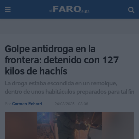
Golpe antidroga en la
frontera: detenido con 127
kilos de hachís
La droga estaba escondida en un remolque,
dentro de unos habitáculos preparados para tal fin
Por
Carmen Echarri
24/08/2025 - 08:06