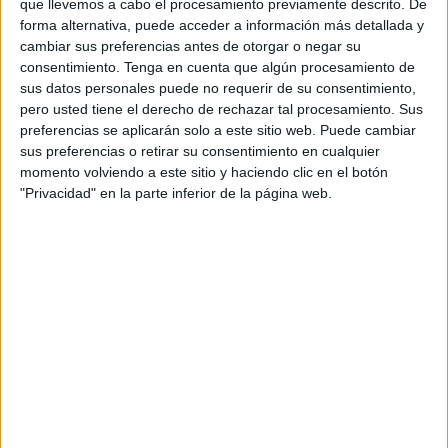
que llevemos a cabo el procesamiento previamente descrito. De
al fruto de la coordinación entre los aduaneros y otras
forma alternativa, puede acceder a información más detallada y
fuerzas de seguridad. Eso permitió que en la mañana de
cambiar sus preferencias antes de otorgar o negar su
este sábado se frustrara un operativo de tráfico de drogas.
consentimiento.
Tenga en cuenta que algún procesamiento de
sus datos personales puede no requerir de su consentimiento,
La intervención se llevó a cabo cuando uno de los
pero usted tiene el derecho de rechazar tal procesamiento. Sus
vehículos despertó las sospechas de los agentes de
preferencias se aplicarán solo a este sitio web. Puede cambiar
sus preferencias o retirar su consentimiento en cualquier
control. Tras someterlo a una inspección minuciosa, se
momento volviendo a este sitio y haciendo clic en el botón
hallaron 127,4 kilos de hachís, todos ellos
empaquetados
"Privacidad" en la parte inferior de la página web.
en forma de placas
y cuidadosamente escondidos en el
maletero de un remolque
.
De matrícula española, iba acoplado a un vehículo
conducido por un ciudadano
marroquí residente en
España
, identificado como S.A., de 43 años de edad y con
pasaporte.
Investigación y posible relación con
otros casos