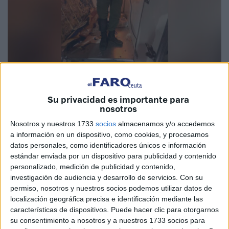
Su privacidad es importante para
nosotros
Imagen Telegra.ph
Nosotros y nuestros 1733
socios
almacenamos y/o accedemos
a información en un dispositivo, como cookies, y procesamos
datos personales, como identificadores únicos e información
estándar enviada por un dispositivo para publicidad y contenido
Aduaneros destinados en Bab Sebta
, el lado marroquí
personalizado, medición de publicidad y contenido,
de la frontera que separa Ceuta de Marruecos, han vuelto
investigación de audiencia y desarrollo de servicios.
Con su
a asestar un importante
golpe antidroga
, evitando el pase
permiso, nosotros y nuestros socios podemos utilizar datos de
de
127 kilos de hachís
a nuestra ciudad.
localización geográfica precisa e identificación mediante las
características de dispositivos. Puede hacer clic para otorgarnos
La información la adelantó el diario Assabah, que apunta
su consentimiento a nosotros y a nuestros 1733 socios para