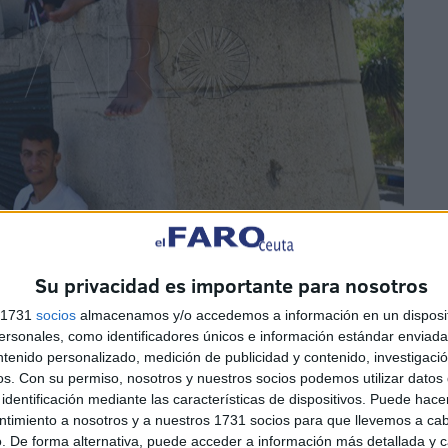
Su privacidad es importante para nosotros
s 1731
socios
almacenamos y/o accedemos a información en un disposit
sonales, como identificadores únicos e información estándar enviada 
ntenido personalizado, medición de publicidad y contenido, investigaci
lidas son reducidas
os.
Con su permiso, nosotros y nuestros socios podemos utilizar datos 
identificación mediante las características de dispositivos. Puede hacer
ntimiento a nosotros y a nuestros 1731 socios para que llevemos a ca
ontinúa
, pero las
salidas se producen a cuentagotas
.
. De forma alternativa, puede acceder a información más detallada y 