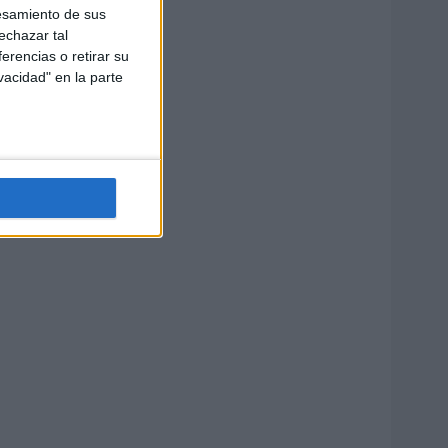
esamiento de sus
echazar tal
erencias o retirar su
vacidad" en la parte