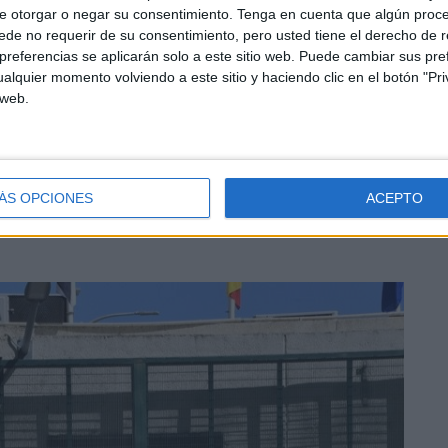
antes, el sábado fueron casi 40.
e otorgar o negar su consentimiento.
Tenga en cuenta que algún proc
de no requerir de su consentimiento, pero usted tiene el derecho de r
referencias se aplicarán solo a este sitio web. Puede cambiar sus pref
alquier momento volviendo a este sitio y haciendo clic en el botón "Pri
 web.
ucen saltando la valla y la constante presión en el mar
ÁS OPCIONES
ACEPTO
, bien a nado o bien a bordo de pateras de pesca y motos