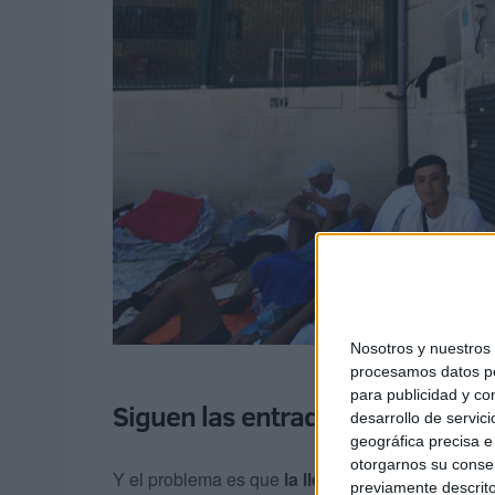
Nosotros y nuestro
procesamos datos per
para publicidad y co
Siguen las entradas, pero las sa
desarrollo de servici
geográfica precisa e 
otorgarnos su conse
Y el problema es que
la llegada de personas c
previamente descrito