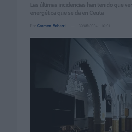
Las últimas incidencias han tenido que ver 
energética que se da en Ceuta
Por
Carmen Echarri
30/05/2024 - 10:01