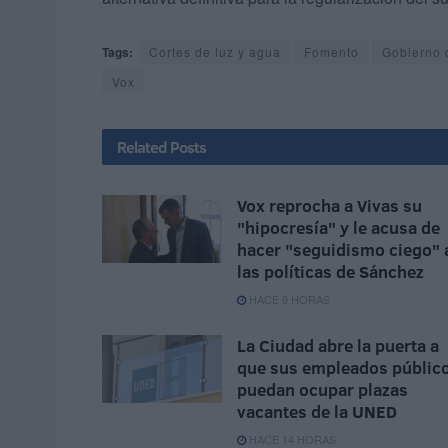
Tags:
Cortes de luz y agua
Fomento
Gobierno 
Vox
Related
Posts
Vox reprocha a Vivas su
"hipocresía" y le acusa de
hacer "seguidismo ciego" 
las políticas de Sánchez
HACE 9 HORAS
La Ciudad abre la puerta a
que sus empleados públic
puedan ocupar plazas
vacantes de la UNED
HACE 14 HORAS