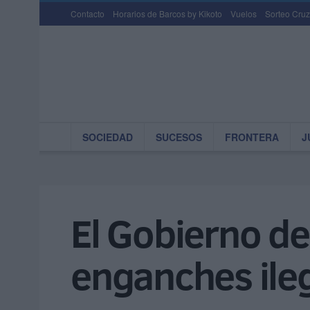
Contacto
Horarios de Barcos by Kikoto
Vuelos
Sorteo Cruz
SOCIEDAD
SUCESOS
FRONTERA
J
El Gobierno d
enganches ile