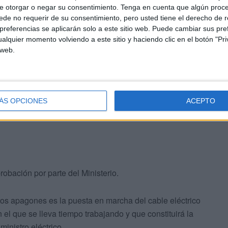
e otorgar o negar su consentimiento.
Tenga en cuenta que algún proc
de no requerir de su consentimiento, pero usted tiene el derecho de r
referencias se aplicarán solo a este sitio web. Puede cambiar sus pref
alquier momento volviendo a este sitio y haciendo clic en el botón "Pri
 web.
laro, no tienen que ver con enganches ilegales, sino
ribución o simultaneidad de demanda de energía lo que
ÁS OPCIONES
ACEPTO
obación por parte del Ministerio.
stos apagones es la puesta en marcha del cable eléctrico
el que se lleva tiempo trabajando y que constituirá la
ministro eléctrico.