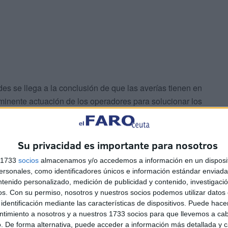
des se llega a la conclusión de que las averías tienen en
nminente actuación de los operadores para solucionar los
 de Fomento, Alejandro Ramírez, en la sesión de control
presentada por
Vox
.
Su privacidad es importante para nosotros
ativa
s 1733
socios
almacenamos y/o accedemos a información en un disposit
sonales, como identificadores únicos e información estándar enviada 
ntenido personalizado, medición de publicidad y contenido, investigaci
tación, es decir hacer una modificación en el plan de
os.
Con su permiso, nosotros y nuestros socios podemos utilizar datos 
ten siempre a las mismas zonas.
identificación mediante las características de dispositivos. Puede hacer
ntimiento a nosotros y a nuestros 1733 socios para que llevemos a ca
. De forma alternativa, puede acceder a información más detallada y 