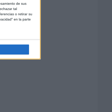
esamiento de sus
echazar tal
erencias o retirar su
vacidad" en la parte