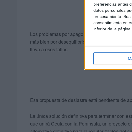
preferencias antes d
datos personales pue
procesamiento. Sus p
consentimiento en cu
inferior de la página
Los problemas por apagones, sí que han dejado c
más bien por desequilibrios en esa fase de dist
lleva a esos fallos.
M
Esa propuesta de deslastre está pendiente de apr
La única solución definitiva para terminar con e
que unirá Ceuta con la Península, un proyecto en 
alternativa definitiva para la regularización del su