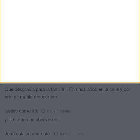
compañeros son más complicados.
Carlossssssssss
comentó:
hace 3 meses
Esto que es de chiste pero como se va permitir eso al final que
lo sabía el panadero zaragoza era consciente este no la final es
pobrecito no no sabía lo que hacía esto que es un chiste malo
Mari castaña
comentó:
hace 3 meses
Yo también lo creo la justicia es un cachondeo
Cristiano83
comentó:
hace 3 meses
Que desgracia para la familia !. En unos años en la calle y por
arte de magia recuperado.
justice
comentó:
hace 3 meses
¡ Dios mío qué aberración !
José catalan
comentó:
hace 3 meses