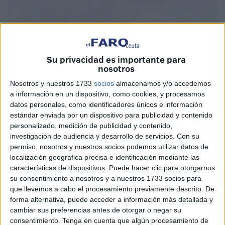
Su privacidad es importante para
nosotros
Nosotros y nuestros 1733
socios
almacenamos y/o accedemos
a información en un dispositivo, como cookies, y procesamos
datos personales, como identificadores únicos e información
estándar enviada por un dispositivo para publicidad y contenido
personalizado, medición de publicidad y contenido,
investigación de audiencia y desarrollo de servicios.
Con su
permiso, nosotros y nuestros socios podemos utilizar datos de
localización geográfica precisa e identificación mediante las
características de dispositivos. Puede hacer clic para otorgarnos
su consentimiento a nosotros y a nuestros 1733 socios para
Casi cuatro años después del asesinato, un
informe
que llevemos a cabo el procesamiento previamente descrito. De
pericial psiquiátrico
viene a concluir, básicamente, que
el
forma alternativa, puede acceder a información más detallada y
detenido no sabía lo que hacía
. Una conclusión
cambiar sus preferencias antes de otorgar o negar su
demoledora que ha llevado a que
Fiscalía
y Acusación
consentimiento.
Tenga en cuenta que algún procesamiento de