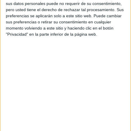
Particular
hayan emitido
nuevos escritos de acusación
,
sus datos personales puede no requerir de su consentimiento,
pero usted tiene el derecho de rechazar tal procesamiento. Sus
después de que el pasado marzo se llevara a cabo una
preferencias se aplicarán solo a este sitio web. Puede cambiar
comparecencia para concretar la imputación sobre el
sus preferencias o retirar su consentimiento en cualquier
acusado, que está preso preventivo desde 2023.
momento volviendo a este sitio y haciendo clic en el botón
"Privacidad" en la parte inferior de la página web.
Es el
trámite final
antes de que se dicte auto de
apertura
de juicio oral
. Una diligencia que conlleva un giro radical
al caso, porque sobre Cristian B.P. se aplicaría una
eximente completa de anomalía o alteración psíquica
.
Así se recoge en los informes a cuyo contenido ha tenido
acceso
El Faro de Ceuta
.
El acusado, exento de
responsabilidad penal
El que se considere esa eximente, debido al clarísimo
informe psiquiátrico presentado, supone un giro radical en