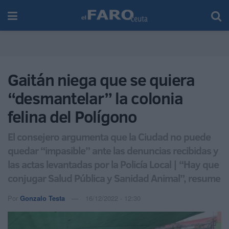
Gaitán niega que se quiera
“desmantelar” la colonia
felina del Polígono
El consejero argumenta que la Ciudad no puede
quedar “impasible” ante las denuncias recibidas y
las actas levantadas por la Policía Local | “Hay que
conjugar Salud Pública y Sanidad Animal”, resume
Por
Gonzalo Testa
16/12/2022 - 12:30