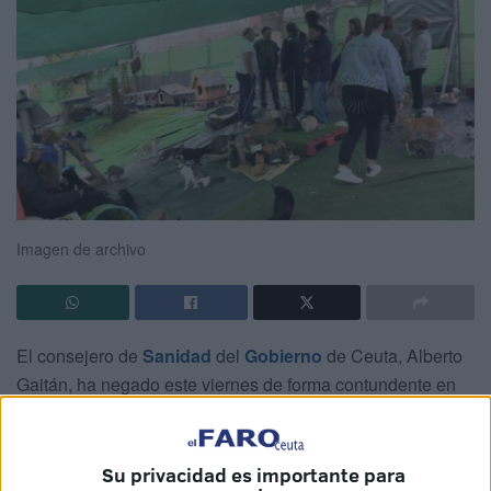
Imagen de archivo
El consejero de
Sanidad
del
Gobierno
de Ceuta, Alberto
Gaitán, ha negado este viernes de forma contundente en
rueda de prensa que
la administración haya instado a
Agrevice a “desmantelar” la colonia
de
gatos
del
Polígono Virgen de África.
Su privacidad es importante para