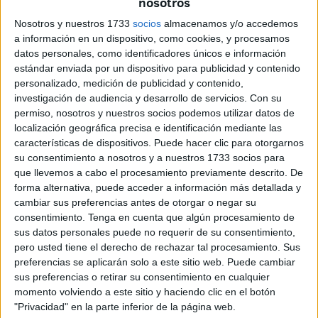
nosotros
“No es así”, ha rechazado el miembro del Ejecutivo local,
Nosotros y nuestros 1733
socios
almacenamos y/o accedemos
que ha explicado que lo que se ha exigido a la asociación
a información en un dispositivo, como cookies, y procesamos
es que adopte “una serie de medidas” para poder
datos personales, como identificadores únicos e información
estándar enviada por un dispositivo para publicidad y contenido
“conjugar la Salud Pública con la Sanidad Animal”.
personalizado, medición de publicidad y contenido,
investigación de audiencia y desarrollo de servicios.
Con su
Según Gaitán actualmente no es así, y no porque lo diga
permiso, nosotros y nuestros socios podemos utilizar datos de
él, sino a la luz de las actas levantadas por los agentes de
localización geográfica precisa e identificación mediante las
la Policía Local previas denuncias tanto del IMSERSO
características de dispositivos. Puede hacer clic para otorgarnos
como de residentes en el entorno”.
su consentimiento a nosotros y a nuestros 1733 socios para
que llevemos a cabo el procesamiento previamente descrito. De
“Hay un informe de Salud Pública y de Sanidad Animal
forma alternativa, puede acceder a información más detallada y
que establece que se tiene que adoptar una serie de
cambiar sus preferencias antes de otorgar o negar su
consentimiento.
Tenga en cuenta que algún procesamiento de
medidas que adecuen y conjuguen ambos ámbitos: eso es
sus datos personales puede no requerir de su consentimiento,
lo que se ha pedido a la asociación, con la que nos
pero usted tiene el derecho de rechazar tal procesamiento. Sus
reunimos previamente junto a los técnicos para explicarlos
preferencias se aplicarán solo a este sitio web. Puede cambiar
lo que había que hacer y avisando de que se les remitiría
sus preferencias o retirar su consentimiento en cualquier
momento volviendo a este sitio y haciendo clic en el botón
un escrito”, ha ampliado el consejero.
"Privacidad" en la parte inferior de la página web.