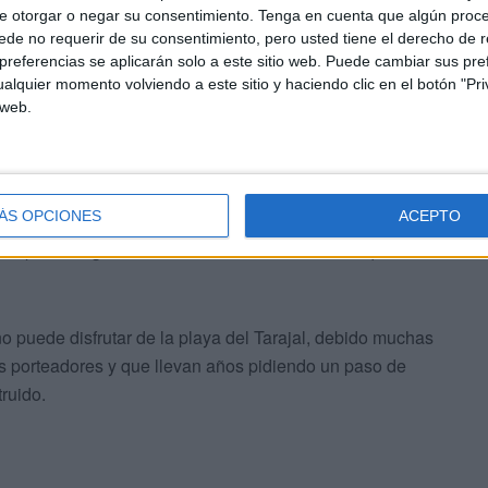
 la frontera.
e otorgar o negar su consentimiento.
Tenga en cuenta que algún proc
de no requerir de su consentimiento, pero usted tiene el derecho de r
referencias se aplicarán solo a este sitio web. Puede cambiar sus pref
alquier momento volviendo a este sitio y haciendo clic en el botón "Pri
 web.
os ni a clase particulares ni a realizar otras
ÁS OPCIONES
ACEPTO
ace un año, aproximadamente, falleció después de estar
o podía llegar debido a la situación de atasco que se
o puede disfrutar de la playa del Tarajal, debido muchas
los porteadores y que llevan años pidiendo un paso de
ruido.