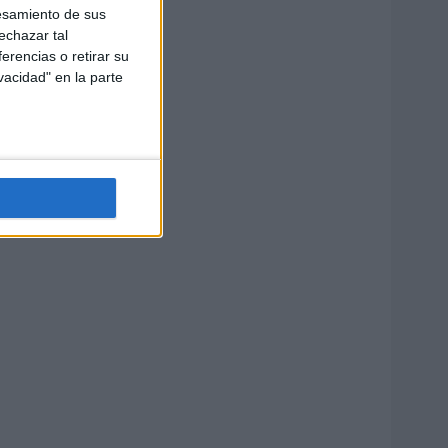
esamiento de sus
echazar tal
erencias o retirar su
vacidad" en la parte