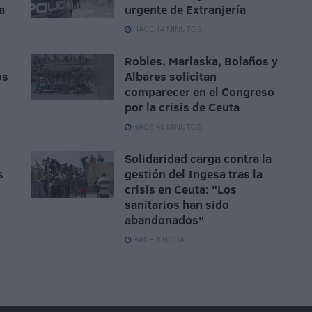
a
urgente de Extranjería
HACE 14 MINUTOS
Robles, Marlaska, Bolaños y
os
Albares solicitan
comparecer en el Congreso
por la crisis de Ceuta
HACE 46 MINUTOS
Solidaridad carga contra la
s
gestión del Ingesa tras la
crisis en Ceuta: "Los
sanitarios han sido
abandonados"
HACE 1 HORA