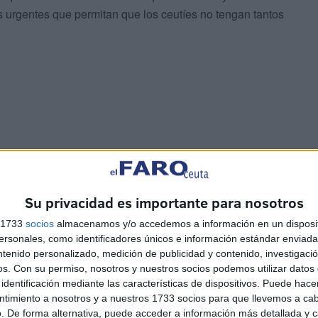
 urgentes que permitan que los ceutíes no tengan tantos
er adquisitivo, ya que existe el “boca a boca” por parte
eis horas para entrar y otras tantas para salir” y están
 etapa donde un mayor número de visitas se produce por
Su privacidad es importante para nosotros
n a veranear a todos los hoteles y urbanizaciones que
s 1733
socios
almacenamos y/o accedemos a información en un disposit
sonales, como identificadores únicos e información estándar enviada 
ntenido personalizado, medición de publicidad y contenido, investigaci
ambién en la rueda de prensa quisieron hablar para
os.
Con su permiso, nosotros y nuestros socios podemos utilizar datos 
rimera fue la máxima responsable de Príncipe Felipe,
identificación mediante las características de dispositivos. Puede hacer
ntimiento a nosotros y a nuestros 1733 socios para que llevemos a ca
rriada como la de Príncipe Alfonso son las más
. De forma alternativa, puede acceder a información más detallada y 