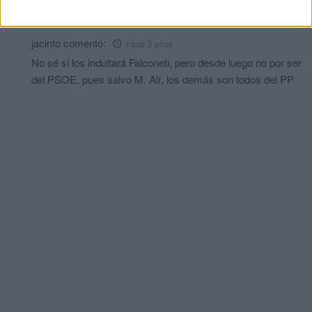
Lo mismo da que da lo mismo
jacinto
comentó:
hace 3 años
No sé si los indultará Falconeti, pero desde luego no por ser
del PSOE, pues salvo M. Alí, los demás son todos del PP