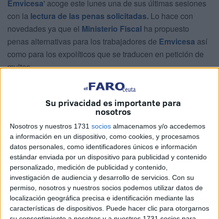
Emvicesa
' acoge este lunes una de sus últimas sesiones
con la
lectura de las penas solicitadas.
Lo hace con
novedades ya que el
Ministerio Fiscal
ha propuesto
penas alternativas para los trabajadores de
Emvicesa
así
como para los expolíticos que se traducen en petición de
multas.
A todos los acusados se les aplica la atenuante de
dilaciones indebidas y, en los casos en los que ha existido
Su privacidad es importante para
nosotros
reconocimiento del delito, otra de colaboración con la
justicia. En esta semana se conocerá el contenido del
Nosotros y nuestros 1731
socios
almacenamos y/o accedemos
informe de Fiscalía para justificar la introducción de la
a información en un dispositivo, como cookies, y procesamos
datos personales, como identificadores únicos e información
imprudencia.
estándar enviada por un dispositivo para publicidad y contenido
personalizado, medición de publicidad y contenido,
Para Antonio López, considerado cabeza de esta pirámide
investigación de audiencia y desarrollo de servicios.
Con su
delincuencial, no hay pena alternativa. Se le acusa de
permiso, nosotros y nuestros socios podemos utilizar datos de
delito continuado de prevaricación, otro de falsedad en
localización geográfica precisa e identificación mediante las
documento oficial, otro continuado de cohecho y blanqueo
características de dispositivos. Puede hacer clic para otorgarnos
su consentimiento a nosotros y a nuestros 1731 socios para