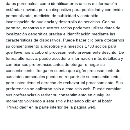
datos personales, como identificadores únicos e información
vallado.
estándar enviada por un dispositivo para publicidad y contenido
personalizado, medición de publicidad y contenido,
En concreto, tal y como se recoge en el escrito, a la
investigación de audiencia y desarrollo de servicios.
Con su
Dirección General de la Benemérita se le deberá
permiso, nosotros y nuestros socios podemos utilizar datos de
indemnizar entre todos los acusados con más de 3.600
localización geográfica precisa e identificación mediante las
características de dispositivos. Puede hacer clic para otorgarnos
euros por los daños que causaron en camisolas,
su consentimiento a nosotros y a nuestros 1733 socios para
pantalones, guantes de intervención y pantallas de cascos
que llevemos a cabo el procesamiento previamente descrito. De
antidisturbios, así como en pantalones y zapatos técnicos
forma alternativa, puede acceder a información más detallada y
amén de en un vehículo usado por la Benemérita.
cambiar sus preferencias antes de otorgar o negar su
consentimiento.
Tenga en cuenta que algún procesamiento de
A este montante se suman otros 495 euros más en
sus datos personales puede no requerir de su consentimiento,
concepto de indemnización a la Guardia Civil de Ceuta por
pero usted tiene el derecho de rechazar tal procesamiento. Sus
preferencias se aplicarán solo a este sitio web. Puede cambiar
la reparación de un terminal y al Estado, 10.511 euros por
sus preferencias o retirar su consentimiento en cualquier
el arreglo del vallado del perímetro que separa Ceuta de
momento volviendo a este sitio y haciendo clic en el botón
Marruecos que resultó dañado porque los inmigrantes
"Privacidad" en la parte inferior de la página web.
terminaron reventándolo para acceder a la ciudad
autónoma.