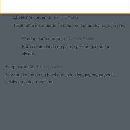
que mantener , los agredidos no verán ni un céntimo de euro.
Abdelkrim
comentó:
hace 7 años
Totalmente de acuerdo, lo mejor es facturarlos para su pais
Aleman harto
comentó:
hace 7 años
Pero no sin darles un par de palizas que nunca
olviden.
Phillip
comentó:
hace 7 años
Pasaran 8 años en un hotel con todos los gastos pagados,
incluidos gastos medicos.