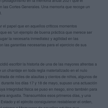
an protagonismo en la memoria anual 2021 que el
 en las Cortes Generales. Una memoria que recoge un
.
r el papel que en aquellos críticos momentos
e que es “un ejemplo de buena práctica que merece ser
ugar la necesaria inmediatez y agilidad en las
n las garantías necesarias para el ejercicio de sus
idió escribir la historia de una de las mayores afrentas a
un chantaje en toda regla materializado en el nulo
entrada de miles de alauitas y cientos de niños, algunos de
ra, durante los días 17 y 18 de mayo, supuso una actuación
ya integridad física se puso en riesgo, sino también para
dera angustia. Transcurridos esos primeros días, y una
stado y el ejército consiguieron restablecer el orden,
l retorno a Marruecos de aquellos adultos que