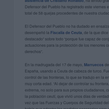
asistencia de Cristiano Ronaldo
, ha tenido gr
Defensor del Pueblo ha registrado este viernes
total de 58 quejas procedentes de nuestra ciudad
El Defensor del Pueblo no ha dudado en ensalza
desempeñó la
Fiscalía de Ceuta
, de la que dic
destacado” sobre todo “porque fue capaz de conj
actuaciones para la protección de los menores co
derechos”.
En la madrugada del 17 de mayo,
Marruecos
dec
España, usando a Ceuta de cabeza de turco. Fue 
control de las fronteras, lo que se tradujo en la 
muy corta edad. “Al dejar de controlar su fronte
extrema, no solo para sus propios ciudadanos, cu
la población ceutí, que vivió unos días de verda
vez que las Fuerzas y Cuerpos de Seguridad del E
había que adoptar las medidas necesarias para e