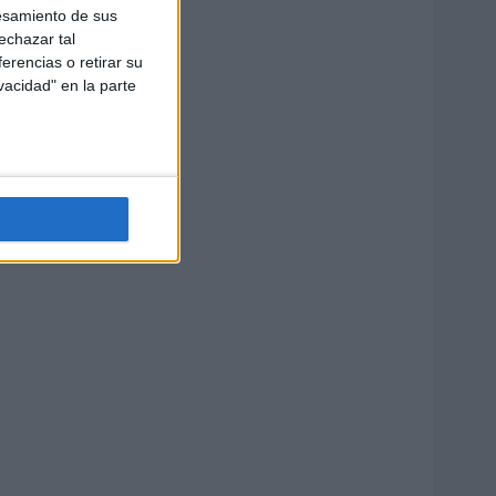
esamiento de sus
echazar tal
erencias o retirar su
vacidad" en la parte