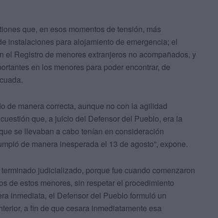
stiones que, en esos momentos de tensión, más
de instalaciones para alojamiento de emergencia; el
en el Registro de menores extranjeros no acompañados, y
portantes en los menores para poder encontrar, de
ecuada.
do de manera correcta, aunque no con la agilidad
uestión que, a juicio del Defensor del Pueblo, era la
 que se llevaban a cabo tenían en consideración
errumpió de manera inesperada el 13 de agosto”, expone.
ha terminado judicializado, porque fue cuando comenzaron
s de estos menores, sin respetar el procedimiento
nera inmediata, el Defensor del Pueblo formuló un
Interior, a fin de que cesara inmediatamente esa