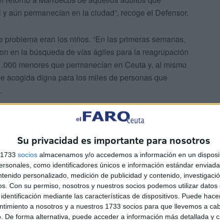
al y aún permanecían en la ciudad”, recoge el Defensor.
e problema eran los niños. “En las primeras semanas,
aron en la búsqueda de vías ágiles para la reagrupación
 1.000 menores que permanecían en Ceuta y, al mismo
de acogida digna para los miles de personas que
.
as áreas, de cuantiosos profesionales que, de forma
a proteger a esos niños habilitando in extremis
Su privacidad es importante para nosotros
techo y recibir comida y ropa.
s 1733
socios
almacenamos y/o accedemos a información en un disposit
sonales, como identificadores únicos e información estándar enviada 
n 1.500 menores y la devolución
ntenido personalizado, medición de publicidad y contenido, investigaci
os.
Con su permiso, nosotros y nuestros socios podemos utilizar datos 
identificación mediante las características de dispositivos. Puede hacer
ntimiento a nosotros y a nuestros 1733 socios para que llevemos a ca
. De forma alternativa, puede acceder a información más detallada y 