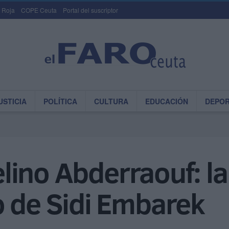
 Roja
COPE Ceuta
Portal del suscriptor
USTICIA
POLÍTICA
CULTURA
EDUCACIÓN
DEPO
rgelino Abderraouf: 
o de Sidi Embarek