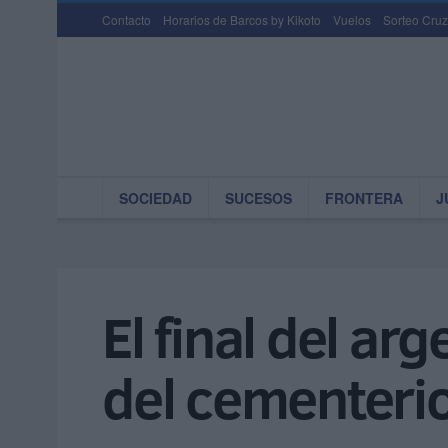
Contacto
Horarios de Barcos by Kikoto
Vuelos
Sorteo Cruz
SOCIEDAD
SUCESOS
FRONTERA
J
El final del a
del cementeri