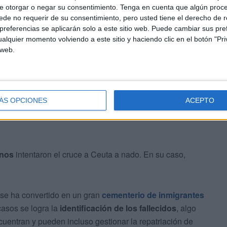
e otorgar o negar su consentimiento.
Tenga en cuenta que algún proc
de no requerir de su consentimiento, pero usted tiene el derecho de r
do del ataúd con los restos del joven hasta el
referencias se aplicarán solo a este sitio web. Puede cambiar sus pref
do.
Allí se han dado cita los trabajadores de este recinto,
alquier momento volviendo a este sitio y haciendo clic en el botón "Pri
 web.
ara dar el último adiós a
quienes mueren en nuestras
ÁS OPCIONES
ACEPTO
inos
intentaron el cruce a Ceuta a nado. En su caso,
se ha convertido en un gran
cementerio de inmigrantes
casos se logra la
identificación de los fallecidos
, algo
uentran y pueden incluso gestionar la repatriación de