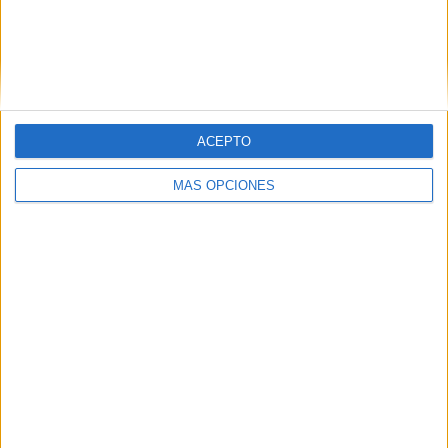
funcionarios de carrera de la Ciudad
HACE 2 DÍAS
528 estudiantes de Ceuta recibirán 265
euros de ayuda por haber terminado la
ESO
ACEPTO
HACE 2 DÍAS
MÁS OPCIONES
El 'Murube' se pone a punto: todas las
obras previstas, al detalle
HACE 2 DÍAS
¿Cuánto cuesta ahora comprar una
bombona de butano en Ceuta?
HACE 2 DÍAS
Comments
3