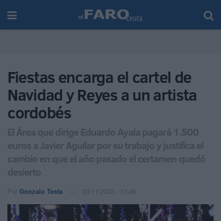
Fiestas encarga el cartel de
Navidad y Reyes a un artista
cordobés
El Área que dirige Eduardo Ayala pagará 1.500
euros a Javier Aguilar por su trabajo y justifica el
cambio en que el año pasado el certamen quedó
desierto
Por
Gonzalo Testa
23/11/2023 - 13:46