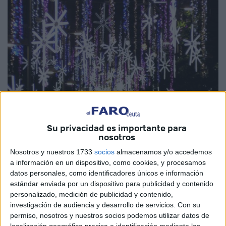
Su privacidad es importante para
nosotros
Imagen de archivo
Nosotros y nuestros 1733
socios
almacenamos y/o accedemos
a información en un dispositivo, como cookies, y procesamos
datos personales, como identificadores únicos e información
estándar enviada por un dispositivo para publicidad y contenido
El Área de Fiestas de la Consejería de Educación, Cultura,
personalizado, medición de publicidad y contenido,
Juventud y Deporte del
Gobierno de Ceuta
ha decidido
investigación de audiencia y desarrollo de servicios.
Con su
no convocar este año
concurso
para la elección del cartel
permiso, nosotros y nuestros socios podemos utilizar datos de
anunciador de la
Navidad
de 2023 y Reyes de 2024,