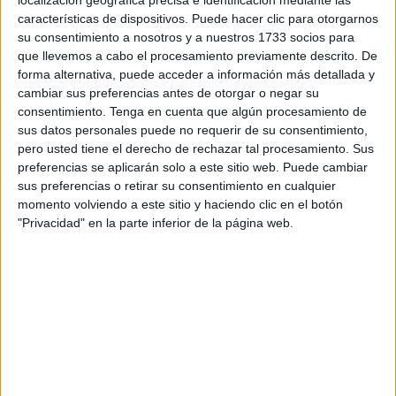
localización geográfica precisa e identificación mediante las
como ha sido habitual hasta ahora, y se lo ha encargado
características de dispositivos. Puede hacer clic para otorgarnos
su consentimiento a nosotros y a nuestros 1733 socios para
directamente a un artista andaluz, Javier Aguilar, que
que llevemos a cabo el procesamiento previamente descrito. De
percibirá 1.500 euros por su trabajo, un óleo sobre lienzo
forma alternativa, puede acceder a información más detallada y
todavía no presentado.
cambiar sus preferencias antes de otorgar o negar su
consentimiento.
Tenga en cuenta que algún procesamiento de
Fuentes de la Ciudad autónoma han explicado que “la
sus datos personales puede no requerir de su consentimiento,
decisión de no convocar este año el concurso obedece a
pero usted tiene el derecho de rechazar tal procesamiento. Sus
preferencias se aplicarán solo a este sitio web. Puede cambiar
distintos motivos, entre ellos que el pasado el certamen
sus preferencias o retirar su consentimiento en cualquier
quedó desierto”. “Además, en esta ocasión la consejería
momento volviendo a este sitio y haciendo clic en el botón
ha optado por convocar uno de tarjetas navideñas que se
"Privacidad" en la parte inferior de la página web.
prevé resolver la próxima semana”, han añadido desde el
Ejecutivo local.
El certamen para elegir cartel anunciador oficial de
Navidad y Reyes de 2022 y 2023 se convocó
en
septiembre del año pasado
con una dotación de 600
euros, pero quedó desierto. La Ciudad promovió de nuevo
la misma iniciativa para el de las últimas
Fiestas