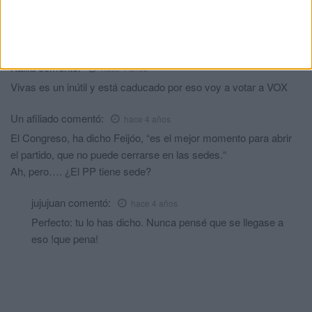
hace 4 años
Los de Vox mejor que penséis en como levantar vuestro partido
en vez de criticar tanto ...vais a acabar como Ciudadanos....!
Kalifa
comentó:
hace 4 años
Vivas es un inútil y está caducado por eso voy a votar a VOX
Un afiliado
comentó:
hace 4 años
El Congreso, ha dicho Feijóo, “es el mejor momento para abrir
el partido, que no puede cerrarse en las sedes.“
Ah, pero…. ¿El PP tiene sede?
jujujuan
comentó:
hace 4 años
Perfecto: tu lo has dicho. Nunca pensé que se llegase a
eso !que pena!