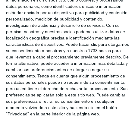
brillo en los ojos, con la determinación de aceptar que en
datos personales, como identificadores únicos e información
estándar enviada por un dispositivo para publicidad y contenido
política se está para servir no para servirse”.
personalizado, medición de publicidad y contenido,
investigación de audiencia y desarrollo de servicios.
Con su
Tras darse un baño de masas en el
Muralla
, el líder
permiso, nosotros y nuestros socios podemos utilizar datos de
nacional ha agradecido a Vivas que haya dedicado su
localización geográfica precisa e identificación mediante las
vida profesional y personal “a esta tierra” y que esté
características de dispositivos. Puede hacer clic para otorgarnos
dispuesto a “seguir”, dispuesto “a marcar el gol, me da
su consentimiento a nosotros y a nuestros 1733 socios para
que llevemos a cabo el procesamiento previamente descrito. De
igual que sea de penalti, que pegue en el larguero, lo
forma alternativa, puede acceder a información más detallada y
importante es que entre”.
cambiar sus preferencias antes de otorgar o negar su
consentimiento.
Tenga en cuenta que algún procesamiento de
sus datos personales puede no requerir de su consentimiento,
pero usted tiene el derecho de rechazar tal procesamiento. Sus
preferencias se aplicarán solo a este sitio web. Puede cambiar
sus preferencias o retirar su consentimiento en cualquier
momento volviendo a este sitio y haciendo clic en el botón
"Privacidad" en la parte inferior de la página web.