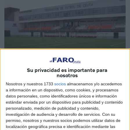
Su privacidad es importante para
nosotros
Imagen de archivo
Nosotros y nuestros 1733
socios
almacenamos y/o accedemos
a información en un dispositivo, como cookies, y procesamos
datos personales, como identificadores únicos e información
estándar enviada por un dispositivo para publicidad y contenido
El
Consejo de Gobierno
ha aprobado este viernes
personalizado, medición de publicidad y contenido,
renovar el
convenio
que anualmente vienen firmando el
investigación de audiencia y desarrollo de servicios.
Con su
permiso, nosotros y nuestros socios podemos utilizar datos de
Instituto Ceutí de Deportes (
ICD
) y la
Real Federación de
localización geográfica precisa e identificación mediante las
Fútbol
de Ceuta (RFFCE) para que la administración