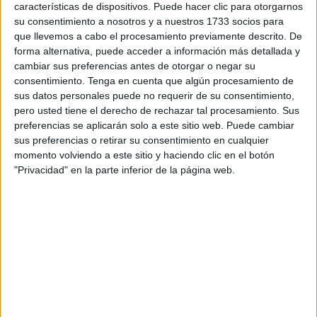
características de dispositivos. Puede hacer clic para otorgarnos
contribuya a financiar los gastos en los que incurre la
su consentimiento a nosotros y a nuestros 1733 socios para
segunda derivados del sostenimiento de sus
escuelas
que llevemos a cabo el procesamiento previamente descrito. De
forma alternativa, puede acceder a información más detallada y
deportivas
y el mantenimiento de distintas instalaciones.
cambiar sus preferencias antes de otorgar o negar su
consentimiento.
Tenga en cuenta que algún procesamiento de
Este 2023 la RFFCE recibirá algo más de 1,6 millones,
sus datos personales puede no requerir de su consentimiento,
unos 200.000 euros por encima de lo que percibió el año
pero usted tiene el derecho de rechazar tal procesamiento. Sus
pasado.
preferencias se aplicarán solo a este sitio web. Puede cambiar
sus preferencias o retirar su consentimiento en cualquier
El portavoz del Ejecutivo local, Alberto Gaitán, ha
momento volviendo a este sitio y haciendo clic en el botón
precisado que el objetivo de este acuerdo es “fomentar la
"Privacidad" en la parte inferior de la página web.
educación en valores y favorecer la integración y la
cohesión social a través de la práctica del fútbol”. El
proyecto tiene unos 7.000 beneficiarios, unos 3.000 con
menos de 19 años.
Con este dinero la Federación asume también el
mantenimiento del 'Alfonso Murube', el 'Martínez Pirri', el
'José Benoliel', los campos del Puente del Quemadero y el