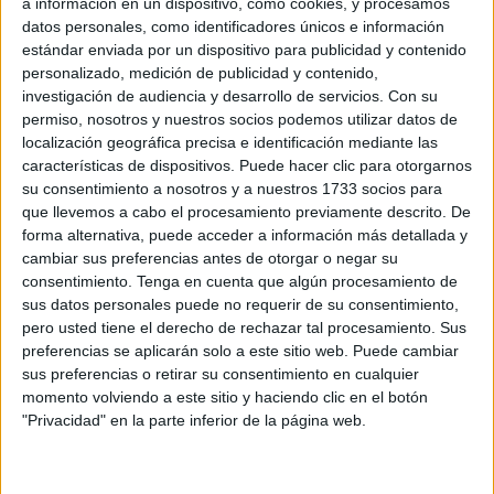
a información en un dispositivo, como cookies, y procesamos
Ciudad,
Juan Vivas
, al que acusan de “usar la
datos personales, como identificadores únicos e información
municipalización” del servicio para “ocultar su nefasta
estándar enviada por un dispositivo para publicidad y contenido
gestión”.
personalizado, medición de publicidad y contenido,
investigación de audiencia y desarrollo de servicios.
Con su
La líder de
MDyC
, Fatima Hamed, ha aprovechado para
permiso, nosotros y nuestros socios podemos utilizar datos de
localización geográfica precisa e identificación mediante las
recordar lo que ya escribió en
El Faro de Ceuta
en 2015,
características de dispositivos. Puede hacer clic para otorgarnos
“algo huele mal en la basura de Ceuta”
, puntualizando
su consentimiento a nosotros y a nuestros 1733 socios para
ahora, como ya lo hizo ocho años atrás que los “contratos
que llevemos a cabo el procesamiento previamente descrito. De
relacionados con la basura siempre han estado rodeados
forma alternativa, puede acceder a información más detallada y
cambiar sus preferencias antes de otorgar o negar su
de un halo de pestilencia provocado por la mezcla de
consentimiento.
Tenga en cuenta que algún procesamiento de
intereses”.
sus datos personales puede no requerir de su consentimiento,
pero usted tiene el derecho de rechazar tal procesamiento. Sus
Hamed le advierte al PSOE que si bien el problema de la
preferencias se aplicarán solo a este sitio web. Puede cambiar
limpieza en falta en un “problema político” tampoco se
sus preferencias o retirar su consentimiento en cualquier
puede pasar por alto “el uso clientelar de la basura”.
momento volviendo a este sitio y haciendo clic en el botón
"Privacidad" en la parte inferior de la página web.
“Lo positivo es coincidir con el secretario general del
PSOE, ¿ex? sindicalista-presidente del Comité de