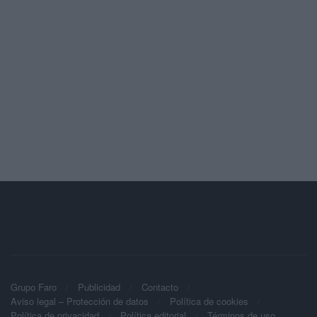
Grupo Faro
Publicidad
Contacto
Aviso legal – Protección de datos
Política de cookies
Política de privacidad
Política editorial
Términos de uso