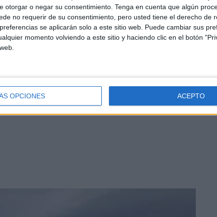
e otorgar o negar su consentimiento.
Tenga en cuenta que algún proc
de no requerir de su consentimiento, pero usted tiene el derecho de r
 cambio global, que no es otro que la interacción de la
referencias se aplicarán solo a este sitio web. Puede cambiar sus pref
umanos, provocamos. Los fenómenos naturales del
alquier momento volviendo a este sitio y haciendo clic en el botón "Pri
so llamamos cambio global”, aventuraba en declaraciones
 web.
seo del Mar, Óscar Ocaña.
tuar
cuando se aprecia un grupo de orcas. No tiene por
la escena en lo normal si el
comportamiento
de los
ÁS OPCIONES
ACEPTO