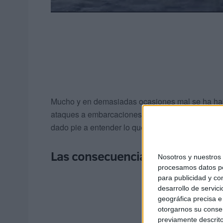
Mucho y en demasiadas ocasiones mal se ha habl
ataques a embarcaciones ocurridos en el Estrech
dado pie a entender lo que sucede con una amp
Las consecuencias del cambio g
Nosotros y nuestro
procesamos datos per
para publicidad y co
desarrollo de servici
geográfica precisa e 
otorgarnos su conse
previamente descrito