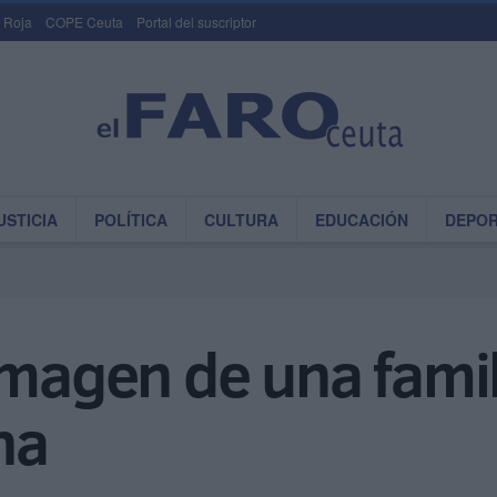
 Roja
COPE Ceuta
Portal del suscriptor
USTICIA
POLÍTICA
CULTURA
EDUCACIÓN
DEPO
imagen de una famil
na