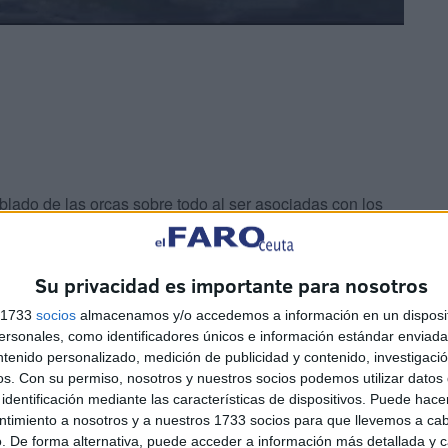
ado de las orcas sobre todo al ser asociadas con los
o de Gibraltar. Son “juegos” de estas especies que han
litud mucho mayor.
Su privacidad es importante para nosotros
lobal
s 1733
socios
almacenamos y/o accedemos a información en un disposit
sonales, como identificadores únicos e información estándar enviada 
ntenido personalizado, medición de publicidad y contenido, investigaci
os.
Con su permiso, nosotros y nuestros socios podemos utilizar datos 
identificación mediante las características de dispositivos. Puede hacer
ntimiento a nosotros y a nuestros 1733 socios para que llevemos a ca
. De forma alternativa, puede acceder a información más detallada y 