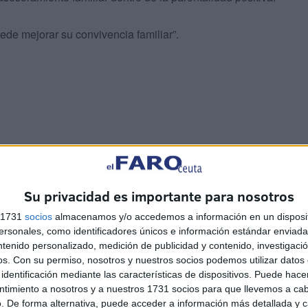
ede mejorar su convivencia familiar”.
Su privacidad es importante para nosotros
s 1731
socios
almacenamos y/o accedemos a información en un disposit
ómo “poner límites de una manera sensata y respetuosa;
sonales, como identificadores únicos e información estándar enviada 
ntenido personalizado, medición de publicidad y contenido, investigaci
encia para enseñar a tus hijos estrategias que le
os.
Con su permiso, nosotros y nuestros socios podemos utilizar datos 
uir las responsabilidades de todos los miembros de la
identificación mediante las características de dispositivos. Puede hacer
stionar tus emociones para que tus hijos aprendan a
ntimiento a nosotros y a nuestros 1731 socios para que llevemos a ca
. De forma alternativa, puede acceder a información más detallada y 