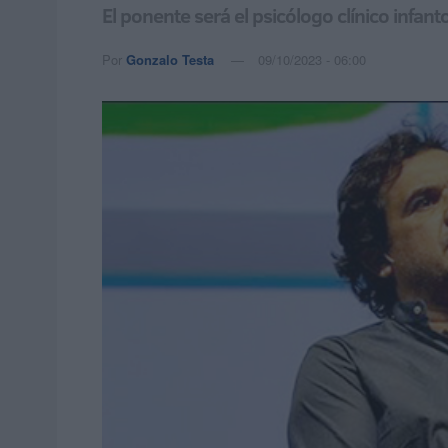
El ponente será el psicólogo clínico infant
Por
Gonzalo Testa
09/10/2023 - 06:00