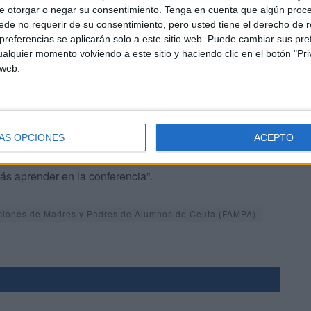
e otorgar o negar su consentimiento.
Tenga en cuenta que algún proc
de no requerir de su consentimiento, pero usted tiene el derecho de r
o, divulgativo y exento de tecnicismos que se adapta a
referencias se aplicarán solo a este sitio web. Puede cambiar sus pref
ca
educativa
y psicológica, y a cualquier edad”.
alquier momento volviendo a este sitio y haciendo clic en el botón "Pri
 web.
ÁS OPCIONES
ACEPTO
ersonalizado “con recomendaciones prácticas para
ás aprender en la conferencia”.
ciones de Madres y Padres de Alumnos de Ceuta (FAMPA)