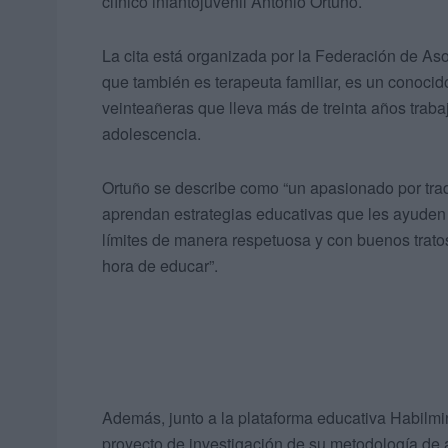
clínico infantojuvenil Antonio Ortuño.
La cita está organizada por la Federación de A
que también es terapeuta familiar, es un conocido
veinteañeras que lleva más de treinta años traba
adolescencia.
Ortuño se describe como “un apasionado por tradu
aprendan estrategias educativas que les ayuden a 
límites de manera respetuosa y con buenos trato
hora de educar”.
Además, junto a la plataforma educativa Habilmi
proyecto de investigación de su metodología de a