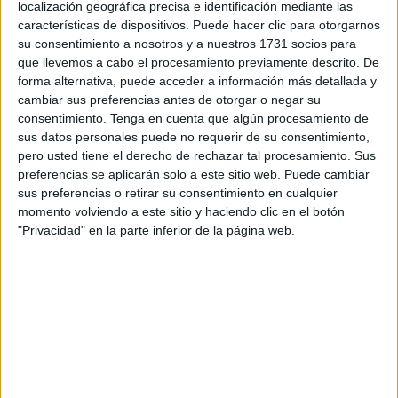
localización geográfica precisa e identificación mediante las
inicialmente en 107.000 euros, otros 73.000 para “la
características de dispositivos. Puede hacer clic para otorgarnos
ampliación [hasta fin de 2022] del
programa de
su consentimiento a nosotros y a nuestros 1731 socios para
que llevemos a cabo el procesamiento previamente descrito. De
estimulación temprana
” que desarrolla esta federación
forma alternativa, puede acceder a información más detallada y
de asociaciones de madres y padres de alumnos.
cambiar sus preferencias antes de otorgar o negar su
consentimiento.
Tenga en cuenta que algún procesamiento de
El incremento del esfuerzo presupuestario de la
sus datos personales puede no requerir de su consentimiento,
administración responde a la voluntad del departamento
pero usted tiene el derecho de rechazar tal procesamiento. Sus
que dirige Carlos Rontomé de “fomentar la estimulación
preferencias se aplicarán solo a este sitio web. Puede cambiar
sus preferencias o retirar su consentimiento en cualquier
temprana de menores de 0 a 3 años que presenten alguna
momento volviendo a este sitio y haciendo clic en el botón
discapacidad física, psíquica o sensorial, así como
"Privacidad" en la parte inferior de la página web.
problemas de desarrollo madurativos o de adaptación de
aquellos”.
Entre los objetivos de este proyecto está “proporcionar a
los niños que los precisen la estimulación adecuada con el
propósito de incrementar sus posibilidades de desarrollo,
minimizar sus retrasos potenciales, prevenir el deterioro
futuro y limitar adquisiciones de condiciones deficitarias