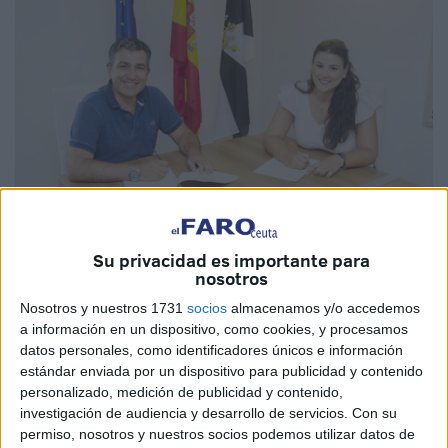
Su privacidad es importante para
Imagen de archivo
nosotros
Nosotros y nuestros 1731
socios
almacenamos y/o accedemos
a información en un dispositivo, como cookies, y procesamos
datos personales, como identificadores únicos e información
La Consejería de Educación y Cultura del Gobierno de
estándar enviada por un dispositivo para publicidad y contenido
Ceuta ha acordado con la
Fampa ‘Cuatro Culturas’
personalizado, medición de publicidad y contenido,
investigación de audiencia y desarrollo de servicios.
Con su
suscribir una adenda que permitirá añadir a su
convenio
permiso, nosotros y nuestros socios podemos utilizar datos de
de colaboración de este año
, presupuestado