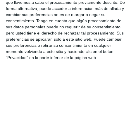
que llevemos a cabo el procesamiento previamente descrito. De
forma alternativa, puede acceder a información más detallada y
Según comunica su familia,
solo vestía un bañador
e iba
cambiar sus preferencias antes de otorgar o negar su
acompañado de otro amigo que al final retrocedió en el
consentimiento.
Tenga en cuenta que algún procesamiento de
intento de pase a Ceuta por las condiciones del mar.
sus datos personales puede no requerir de su consentimiento,
pero usted tiene el derecho de rechazar tal procesamiento. Sus
Este
amigo regresó a Castillejos
y trasladó que Youssef
preferencias se aplicarán solo a este sitio web. Puede cambiar
quedó en el mar, siguiendo esa ruta para llegar a nuestra
sus preferencias o retirar su consentimiento en cualquier
momento volviendo a este sitio y haciendo clic en el botón
ciudad.
"Privacidad" en la parte inferior de la página web.
Desde entonces, desde ese miércoles por la noche, último
día del año, sus familiares no tienen noticia sobre su
paradero.
Número de teléfono para aportar
información sobre Youssef
Piden ayuda para dar con él y aportan un
número de
teléfono:
0664905669
.