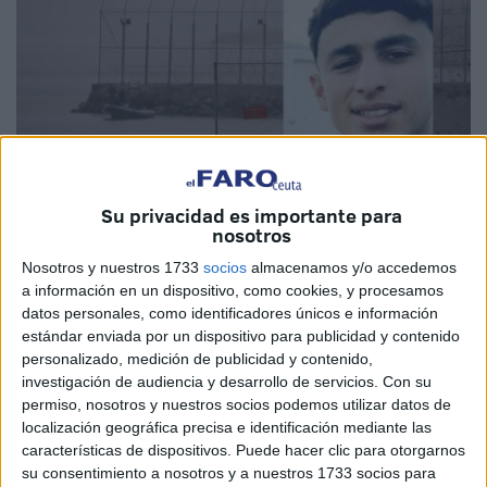
Su privacidad es importante para
nosotros
Imagen cedida
Nosotros y nuestros 1733
socios
almacenamos y/o accedemos
a información en un dispositivo, como cookies, y procesamos
datos personales, como identificadores únicos e información
estándar enviada por un dispositivo para publicidad y contenido
personalizado, medición de publicidad y contenido,
Nueva
desaparición en la frontera sur
. Esta vez se trata
investigación de audiencia y desarrollo de servicios.
Con su
del joven
Youssef El-Hichou
, de
19 años de edad
. Es
permiso, nosotros y nuestros socios podemos utilizar datos de
natural de
Ksar Seguer (Marruecos)
y sus familiares
localización geográfica precisa e identificación mediante las
características de dispositivos. Puede hacer clic para otorgarnos
nada saben de él desde el pasado
miércoles por la
su consentimiento a nosotros y a nuestros 1733 socios para
noche
cuando se echó al mar para
cruzar a Ceuta
.