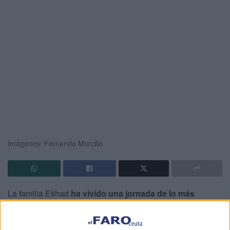
Imágenes: Fernando Morcillo
La familia Etihad
ha vivido una jornada de lo más
especial
. La tarde de este sábado la familia de Abdelmalik
Platini y Tayo tardarán en olvidarla tras lo sucedido en el