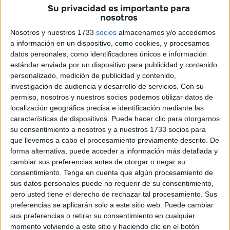
‘54’. Se ha reconocido a la familia de Platini,
una figura
Su privacidad es importante para
nosotros
vinculada al fútbol de Ceuta durante tantos años
, es
por eso que esta jornada se ha denominado ‘I Memorial
Nosotros y nuestros 1733
socios
almacenamos y/o accedemos
Platini’. Además, también se ha homenajeado a
‘Tayo’
,
a información en un dispositivo, como cookies, y procesamos
datos personales, como identificadores únicos e información
mítico entrenador de Ceuta que ha estado en los
estándar enviada por un dispositivo para publicidad y contenido
banquillos más de 50 años.
personalizado, medición de publicidad y contenido,
investigación de audiencia y desarrollo de servicios.
Con su
El estadio
Martínez Pirri
vivió esta tarde una jornada para
permiso, nosotros y nuestros socios podemos utilizar datos de
el recuerdo con la puesta de largo oficial de los
cuatro
localización geográfica precisa e identificación mediante las
clubes que forman parte del proyecto Etihad
, presidido
características de dispositivos. Puede hacer clic para otorgarnos
su consentimiento a nosotros y a nuestros 1733 socios para
por
Mustafa Al-Lal Maateis
. Lo que se vivió no fue solo
que llevemos a cabo el procesamiento previamente descrito. De
una serie de partidos, sino una auténtica celebración del
forma alternativa, puede acceder a información más detallada y
fútbol base, del compañerismo y del espíritu deportivo que
cambiar sus preferencias antes de otorgar o negar su
tanto caracteriza al deporte ceutí.
consentimiento.
Tenga en cuenta que algún procesamiento de
sus datos personales puede no requerir de su consentimiento,
Presentación de los cuatro equipos
pero usted tiene el derecho de rechazar tal procesamiento. Sus
preferencias se aplicarán solo a este sitio web. Puede cambiar
sus preferencias o retirar su consentimiento en cualquier
Además de los homenajes mencionados también se han
momento volviendo a este sitio y haciendo clic en el botón