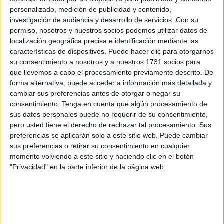
todos conocían como Hamiti, ha fallecido a la edad de 57
personalizado, medición de publicidad y contenido,
años.
investigación de audiencia y desarrollo de servicios.
Con su
permiso, nosotros y nuestros socios podemos utilizar datos de
Los mensajes de ánimo y de condolencias se multiplican.
localización geográfica precisa e identificación mediante las
Llegan desde Ceuta pero también de otros puntos del país
características de dispositivos. Puede hacer clic para otorgarnos
debido a la implicación de Hamiti en la CEAPA, luchando
su consentimiento a nosotros y a nuestros 1731 socios para
que llevemos a cabo el procesamiento previamente descrito. De
por las mejoras educativas desde su cargo como
forma alternativa, puede acceder a información más detallada y
presidente de la FAMPA de nuestra ciudad, de la mano de
cambiar sus preferencias antes de otorgar o negar su
Mustafa, que ejercía de vicepresidente.
consentimiento.
Tenga en cuenta que algún procesamiento de
sus datos personales puede no requerir de su consentimiento,
Nacido en la barriada de Tejar de Ingenieros, era vecino
pero usted tiene el derecho de rechazar tal procesamiento. Sus
de Juan Carlos I, con 6 hijos y con un único hermano no
preferencias se aplicarán solo a este sitio web. Puede cambiar
sus preferencias o retirar su consentimiento en cualquier
de sangre sino de espíritu, de vivencias y de mucho cariño:
momento volviendo a este sitio y haciendo clic en el botón
Mustafa.
"Privacidad" en la parte inferior de la página web.