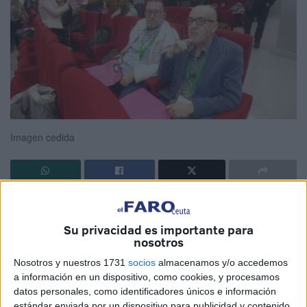
Imagen cedida
“Era una persona estupenda, muy buena gente”. Mustafa
Mohamed rompe a llorar al recordar a quien era como “su
Su privacidad es importante para
hermano”. Hoy es un día duro, de esos en los que hay que
nosotros
asimilar la pérdida de un vecino de Ceuta apreciado en
Nosotros y nuestros 1731
socios
almacenamos y/o accedemos
todas las áreas con las que tuvo contacto:
CCOO
, el
a información en un dispositivo, como cookies, y procesamos
Ceuta
, la
FAMPA
,
Obimace
… Mohamed Abselam, al que
datos personales, como identificadores únicos e información
estándar enviada por un dispositivo para publicidad y contenido