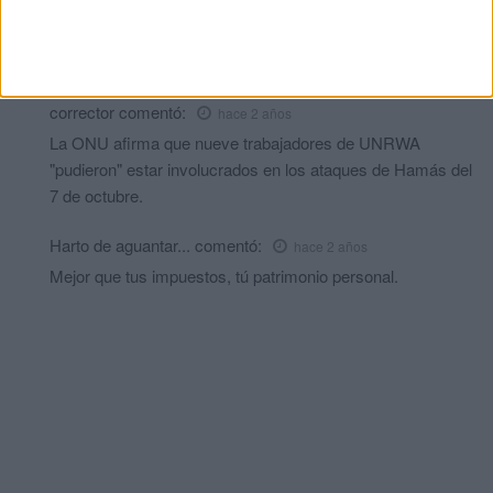
Puedes aportar directamente.
Pasame tu correo y te doy más información. Te puedes
poner en contacto con ellos a través de varias cuentas.
corrector
comentó:
hace 2 años
La ONU afirma que nueve trabajadores de UNRWA
"pudieron" estar involucrados en los ataques de Hamás del
7 de octubre.
Harto de aguantar...
comentó:
hace 2 años
Mejor que tus impuestos, tú patrimonio personal.