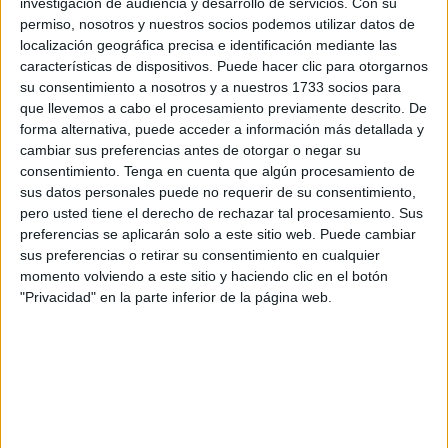
investigación de audiencia y desarrollo de servicios.
Con su
parte de la
Ciudad Autónoma de Ceuta
para establecer
permiso, nosotros y nuestros socios podemos utilizar datos de
el método de donación de esa ayuda de 100.000 euros
localización geográfica precisa e identificación mediante las
comprometida.
características de dispositivos. Puede hacer clic para otorgarnos
su consentimiento a nosotros y a nuestros 1733 socios para
Se le ha respondido que “no”. No les consta ninguna carta
que llevemos a cabo el procesamiento previamente descrito. De
ni llamada cursada desde la institución municipal. Sí que
forma alternativa, puede acceder a información más detallada y
cambiar sus preferencias antes de otorgar o negar su
en cambio han recibido las cuantiosas enviadas por Ceuta
consentimiento.
Tenga en cuenta que algún procesamiento de
Ya! solicitando saber qué pasaba con esa donación. Por
sus datos personales puede no requerir de su consentimiento,
eso mismo se les ha llamado hoy, para explicarles que el
pero usted tiene el derecho de rechazar tal procesamiento. Sus
Gobierno de España iba a aumentar el dinero destinado a
preferencias se aplicarán solo a este sitio web. Puede cambiar
sus preferencias o retirar su consentimiento en cualquier
la UNRWA.
momento volviendo a este sitio y haciendo clic en el botón
"Privacidad" en la parte inferior de la página web.