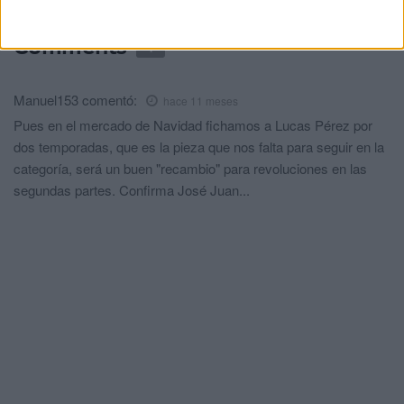
Comments
1
Manuel153
comentó:
hace 11 meses
Pues en el mercado de Navidad fichamos a Lucas Pérez por
dos temporadas, que es la pieza que nos falta para seguir en la
categoría, será un buen "recambio" para revoluciones en las
segundas partes. Confirma José Juan...