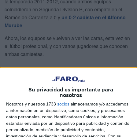
la temporada 2011-2012, cuando ambos equipos
coincidieron en Segunda División B, con empate en el
Ramón de Carranza a 0 y
un 0-2 cadista en el Alfonso
Murube
.
Ahora, los equipos se vuelven a ver las caras, esta vez en
el fútbol profesional, y con varios jugadores que conocen
ambas camisetas.
Manu Sánchez
Su privacidad es importante para
nosotros
Nosotros y nuestros 1733
socios
almacenamos y/o accedemos
a información en un dispositivo, como cookies, y procesamos
datos personales, como identificadores únicos e información
estándar enviada por un dispositivo para publicidad y contenido
personalizado, medición de publicidad y contenido,
investigación de audiencia y desarrollo de servicios.
Con su