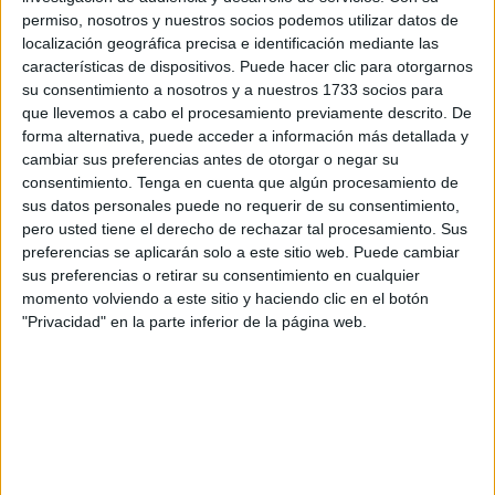
permiso, nosotros y nuestros socios podemos utilizar datos de
localización geográfica precisa e identificación mediante las
características de dispositivos. Puede hacer clic para otorgarnos
El lateral derecho sevillano tan solo jugó un partido
su consentimiento a nosotros y a nuestros 1733 socios para
oficial con la camiseta del primer equipo del Cádiz
. En
que llevemos a cabo el procesamiento previamente descrito. De
un 17 de mayo de 2015, cuando el Cádiz perdió por 3-0 en
forma alternativa, puede acceder a información más detallada y
cambiar sus preferencias antes de otorgar o negar su
Extremadura ante el Arroyo. El resto de tiempo lo jugó en
consentimiento.
Tenga en cuenta que algún procesamiento de
su equipo filial y en División de Honor Juvenil.
sus datos personales puede no requerir de su consentimiento,
pero usted tiene el derecho de rechazar tal procesamiento. Sus
Manu aún no ha debutado en partido oficial con el
preferencias se aplicarán solo a este sitio web. Puede cambiar
Ceuta
, pero sí que jugó ante el Cádiz como caballa. En el
sus preferencias o retirar su consentimiento en cualquier
amistoso disputado en Sanlúcar, los de la Ciudad
momento volviendo a este sitio y haciendo clic en el botón
Autónoma ganaron por 3-0 a los amarillos.
"Privacidad" en la parte inferior de la página web.
José Joaquín Matos