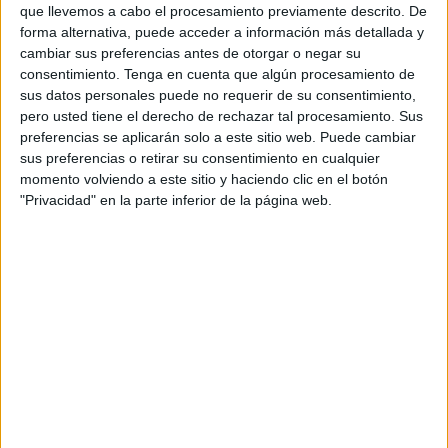
ascendiendo de Segunda B a Primera con ellos
. Por
que llevemos a cabo el procesamiento previamente descrito. De
ello, en
Cope Cádiz
ha concedido una entrevista en los
forma alternativa, puede acceder a información más detallada y
días previos al choque.
cambiar sus preferencias antes de otorgar o negar su
consentimiento.
Tenga en cuenta que algún procesamiento de
sus datos personales puede no requerir de su consentimiento,
Muy contento en Ceuta
pero usted tiene el derecho de rechazar tal procesamiento. Sus
preferencias se aplicarán solo a este sitio web. Puede cambiar
Salvi es un recién llegado a la ciudad autónoma, se
sus preferencias o retirar su consentimiento en cualquier
está haciendo a ella
: “La verdad es que estoy muy
momento volviendo a este sitio y haciendo clic en el botón
"Privacidad" en la parte inferior de la página web.
contento. La familia súper contenta, súper feliz. Estamos
cerca de casa”, comentó el extremo en la entrevista
radiofónica. “La ciudad es muy parecida a Cádiz, a Cádiz
capital. La gente es muy cercana, muy servicial. La ciudad
pequeñita, acogedora”, complementó.
Salvi, que cuando fichó por
el Ceuta
llevaba más de 8
meses sin jugar un partido oficial, afirmó estar
encontrándose con nuevas y mejores sensaciones. Este
pasado domingo ya debutó en el Alfonso Murube: “Llevo