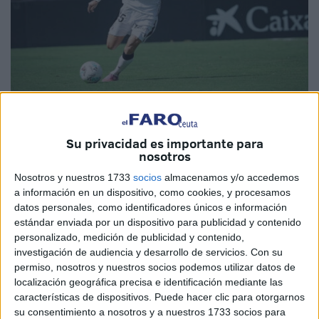
Foto: @adceuta
Su privacidad es importante para
nosotros
Nosotros y nuestros 1733
socios
almacenamos y/o accedemos
a información en un dispositivo, como cookies, y procesamos
Este domingo,
la AD Ceuta se enfrenta al Cádiz CF en la
datos personales, como identificadores únicos e información
Jornada 7 de
La Liga Hypermotion
. El equipo caballa se
estándar enviada por un dispositivo para publicidad y contenido
medirá a un equipo que está en el pasado de varios de sus
personalizado, medición de publicidad y contenido,
jugadores. Uno de ellos es Salvi Sánchez.
investigación de audiencia y desarrollo de servicios.
Con su
permiso, nosotros y nuestros socios podemos utilizar datos de
El extremo derecho fue uno de los jugadores más
localización geográfica precisa e identificación mediante las
características de dispositivos. Puede hacer clic para otorgarnos
importantes de la historia reciente de los amarillos,
su consentimiento a nosotros y a nuestros 1733 socios para