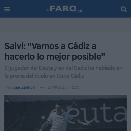
Salvi: "Vamos a Cádiz a
hacerlo lo mejor posible"
El jugador del Ceuta y ex del Cadiz ha hablado en
la previa del duelo en Cope Cádiz
Por
Juan Zaldívar
25/09/2025 - 12:23