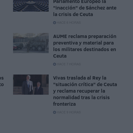
Parlamento Europeo la
"inacción" de Sánchez ante
la crisis de Ceuta
HACE 6 HORAS
AUME reclama preparación
preventiva y material para
los militares destinados en
Ceuta
HACE 7 HORAS
os
Vivas traslada al Rey la
to
"situación crítica" de Ceuta
y reclama recuperar la
normalidad tras la crisis
fronteriza
HACE 9 HORAS