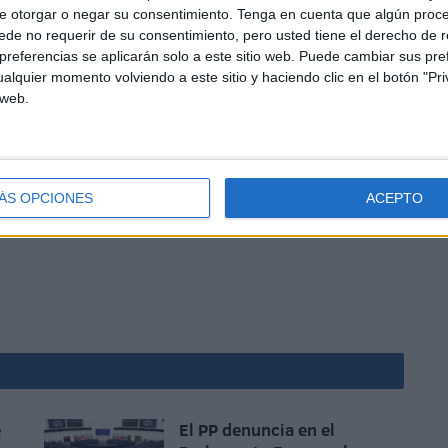
e otorgar o negar su consentimiento.
Tenga en cuenta que algún proc
de no requerir de su consentimiento, pero usted tiene el derecho de r
referencias se aplicarán solo a este sitio web. Puede cambiar sus pref
alquier momento volviendo a este sitio y haciendo clic en el botón "Pri
 y cámaras para el control de los vehículos, en la zona
 web.
ros de reconocimiento facial, así que se sigue trabajando
sistema para lo que se contará con la visita de un alto
ÁS OPCIONES
ACEPTO
o ha sido confirmada, pero sí que su presencia la ha
e
El PP denuncia en el