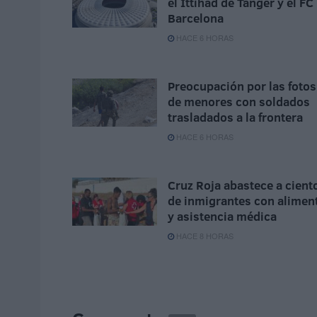
el Ittihad de Tánger y el FC
Barcelona
HACE 6 HORAS
Preocupación por las fotos
de menores con soldados
trasladados a la frontera
HACE 6 HORAS
Cruz Roja abastece a cient
de inmigrantes con alimen
y asistencia médica
HACE 8 HORAS