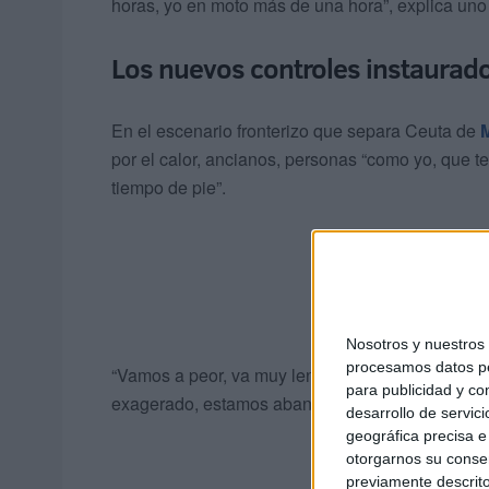
horas, yo en moto más de una hora”, explica uno 
Los nuevos controles instaurado
En el escenario fronterizo que separa Ceuta de
por el calor, ancianos, personas “como yo, que
tiempo de pie”.
Nosotros y nuestro
procesamos datos per
“Vamos a peor, va muy lento y con el calor no se
para publicidad y co
exagerado, estamos abandonados”, añade.
desarrollo de servici
geográfica precisa e 
otorgarnos su conse
previamente descrito