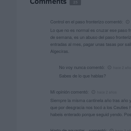
Comments
25
Control en el paso fronterizo
comentó:
Lo que no es normal es cruzar ese paso fro
de semana, es un abuso del paso fronterizo
entradas al mes, pagar unas tasas por salir
Algeciras.
No voy nunca
comentó:
hace 2 año
Sabes de lo que hablas?
Mi opinión
comentó:
hace 2 años
Siempre la misma cantinela año tras año 
que por desgracia nos tocó a los Ceuties 
habeis enterado porque seguid yendo. P
Harto de aguantar...
comentó:
hace 2 a