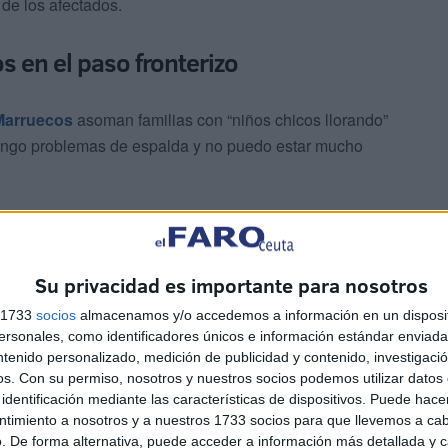
de los afectados.
s en el paso fronterizo
Marruecos
asoman familias con “niños chicos llorando”
 tengo problemas de espalda y no puedo estar mucho
Su privacidad es importante para nosotros
s 1733
socios
almacenamos y/o accedemos a información en un disposit
sonales, como identificadores únicos e información estándar enviada 
 puede estar, nos tienen metidos como borregos, esto es
ntenido personalizado, medición de publicidad y contenido, investigaci
os.
Con su permiso, nosotros y nuestros socios podemos utilizar datos 
identificación mediante las características de dispositivos. Puede hacer
ntimiento a nosotros y a nuestros 1733 socios para que llevemos a ca
. De forma alternativa, puede acceder a información más detallada y 