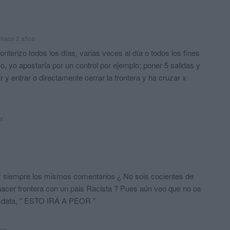
hace 2 años
nterizo todos los días, varias veces al día o todos los fines
, yo apostaría por un control por ejemplo; poner 5 salidas y
 y entrar o directamente cerrar la frontera y ha cruzar x
s
y siempre los mismos comentarios ¿ No sois cocientes de
hacer frontera con un pais Racista ? Pues aún veo que no os
osdata, " ESTO IRÁ A PEOR "
ños