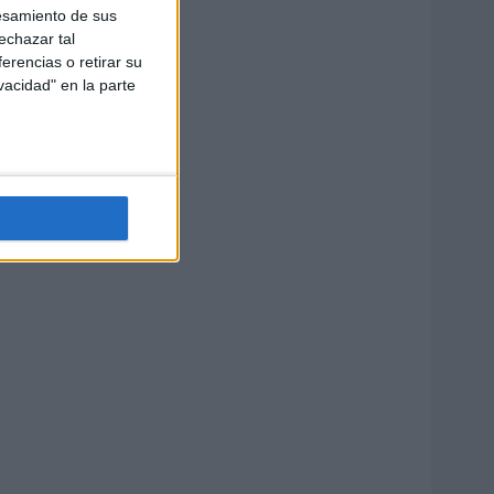
esamiento de sus
echazar tal
erencias o retirar su
vacidad" en la parte