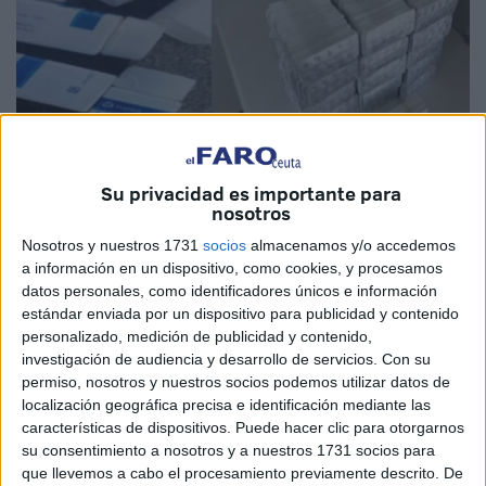
Su privacidad es importante para
Imagen cedida: telegraphe.ma
nosotros
Nosotros y nuestros 1731
socios
almacenamos y/o accedemos
a información en un dispositivo, como cookies, y procesamos
datos personales, como identificadores únicos e información
Las unidades conjuntas de
Seguridad Nacional
y de
estándar enviada por un dispositivo para publicidad y contenido
personalizado, medición de publicidad y contenido,
Aduanas
desplegadas en el
puerto de Tánger Med
investigación de audiencia y desarrollo de servicios.
Con su
lograron frustrar este martes por la mañana un intento de
permiso, nosotros y nuestros socios podemos utilizar datos de
contrabando internacional
de una enormepartida de
localización geográfica precisa e identificación mediante las
sustancias psicotrópicas. El cargamento incautado
características de dispositivos. Puede hacer clic para otorgarnos
su consentimiento a nosotros y a nuestros 1731 socios para
alcanzaba un total de
21.142
pastillas
médicas
que llevemos a cabo el procesamiento previamente descrito. De
narcóticas
de distintos tipos.