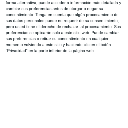
forma alternativa, puede acceder a información más detallada y
cambiar sus preferencias antes de otorgar o negar su
La operación de control, realizada en coordinación entre
consentimiento.
Tenga en cuenta que algún procesamiento de
los servicios de seguridad y aduanas y con el apoyo de
sus datos personales puede no requerir de su consentimiento,
perros policía entrenados
, permitió localizar la
pero usted tiene el derecho de rechazar tal procesamiento. Sus
preferencias se aplicarán solo a este sitio web. Puede cambiar
mercancía ilegal oculta en una
furgoneta con matrícula
sus preferencias o retirar su consentimiento en cualquier
extranjera
, que había llegado al puerto en un ferry
momento volviendo a este sitio y haciendo clic en el botón
procedente de
uno de los puertos españoles.
"Privacidad" en la parte inferior de la página web.
Pastillas ocultas en juguetes con
destino a Marruecos
Según fuentes policiales, las pastillas estaban
cuidadosamente escondidas en el interior de
juguetes
infantiles
, como parte de un sofisticado intento de
camuflaje
para
introducir la droga en territorio
marroquí
sin levantar sospechas.