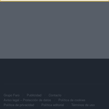
Grupo Faro
Publicidad
Contacto
Aviso legal – Protección de datos
Política de cookies
Política de privacidad
Política editorial
Términos de uso