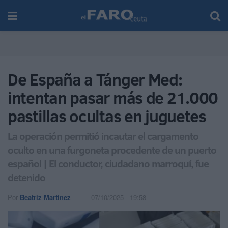
De España a Tánger Med:
intentan pasar más de 21.000
pastillas ocultas en juguetes
La operación permitió incautar el cargamento
oculto en una furgoneta procedente de un puerto
español | El conductor, ciudadano marroquí, fue
detenido
Por
Beatriz Martínez
07/10/2025 - 19:58