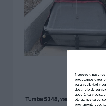
Nosotros y nuestro
procesamos datos per
para publicidad y co
desarrollo de servici
geográfica precisa e 
Tumba 5348, varón fallecido el 2
otorgarnos su conse
previamente descrito