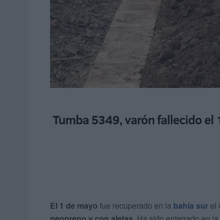
Tumba 5349, varón fallecido el 
El 1 de mayo
fue recuperado en la
bahía sur
el 
neopreno y con aletas
. Ha sido enterrado en l