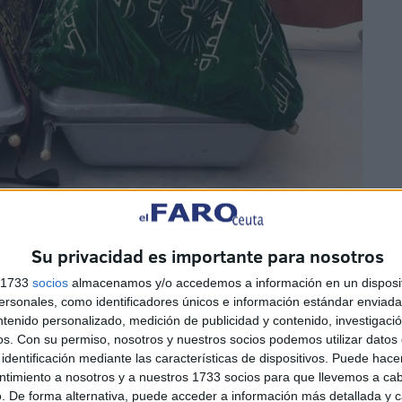
Su privacidad es importante para nosotros
s 1733
socios
almacenamos y/o accedemos a información en un disposit
sonales, como identificadores únicos e información estándar enviada 
ntenido personalizado, medición de publicidad y contenido, investigaci
os.
Con su permiso, nosotros y nuestros socios podemos utilizar datos 
identificación mediante las características de dispositivos. Puede hacer
2 de abril en Fuente Caballo
ntimiento a nosotros y a nuestros 1733 socios para que llevemos a ca
. De forma alternativa, puede acceder a información más detallada y 