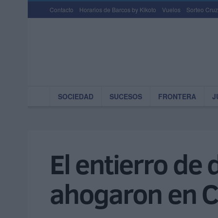
Contacto
Horarios de Barcos by Kikoto
Vuelos
Sorteo Cruz
SOCIEDAD
SUCESOS
FRONTERA
J
El entierro de
ahogaron en 