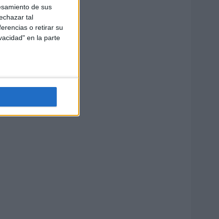
esamiento de sus
echazar tal
erencias o retirar su
vacidad" en la parte