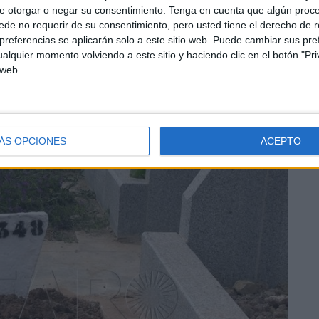
e otorgar o negar su consentimiento.
Tenga en cuenta que algún proc
yo cuerpo fue localizado en la zona de
Fuente Caballo
el
de no requerir de su consentimiento, pero usted tiene el derecho de r
referencias se aplicarán solo a este sitio web. Puede cambiar sus pref
alquier momento volviendo a este sitio y haciendo clic en el botón "Pri
 web.
or los
GEAS
después de que, al menos, permaneciera
ido identificado oficialmente, pero
se cree que era un
ÁS OPCIONES
ACEPTO