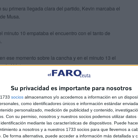
n su primera llegada clara del partido, Kevin marcaba el
o de Musa.
l minuto 10 empataba el encuentro con el tanto de
.
o en ese momento sobre la cancha y en el minuto 13 el
o de Héctor.
ro de Cristian pero en el minuto 15, Musa hacía el 2-2 de
Su privacidad es importante para nosotros
alacitanos con cinco faltas cometidas.
s 1733
socios
almacenamos y/o accedemos a información en un disposit
sonales, como identificadores únicos e información estándar enviada 
ntenido personalizado, medición de publicidad y contenido, investigaci
os.
Con su permiso, nosotros y nuestros socios podemos utilizar datos 
identificación mediante las características de dispositivos. Puede hacer
ntimiento a nosotros y a nuestros 1733 socios para que llevemos a ca
. De forma alternativa, puede acceder a información más detallada y 
rtido y en el minuto 16, Dani Gutiérrez marcaba el 3-2