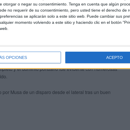
e otorgar o negar su consentimiento.
Tenga en cuenta que algún proc
de no requerir de su consentimiento, pero usted tiene el derecho de r
referencias se aplicarán solo a este sitio web. Puede cambiar sus pref
 disparó pero un defensa rechazó el lanzamiento que se
alquier momento volviendo a este sitio y haciendo clic en el botón "Pri
 web.
 3-3 marcado por Roberto de un fuerte disparo lejano.
por mediación de Luis Jiménez que aprovechó desde el
 marcar.
ÁS OPCIONES
ACEPTO
mpleto y el dominio portuario fue evidente con numerosas
ído.
o por Musa de un disparo desde el lateral tras un buen