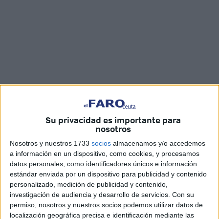
Su privacidad es importante para
nosotros
Nosotros y nuestros 1733
socios
almacenamos y/o accedemos
El
PSOE
ha defendido la potenciación del comercio en
a información en un dispositivo, como cookies, y procesamos
Ceuta, del que dependen miles de puestos de trabajo en la
datos personales, como identificadores únicos e información
ciudad. Los socialistas quieren llevar a cabo medidas para
estándar enviada por un dispositivo para publicidad y contenido
ayudar a este sector, pasando por ejemplo por la
personalizado, medición de publicidad y contenido,
investigación de audiencia y desarrollo de servicios.
Con su
potenciación del
puerto
.
permiso, nosotros y nuestros socios podemos utilizar datos de
localización geográfica precisa e identificación mediante las
“El Puerto de Ceuta debe llegar a un acuerdo mediante un