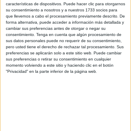
características de dispositivos. Puede hacer clic para otorgarnos
convenio con la Ciudad para liberar uso de suelo
su consentimiento a nosotros y a nuestros 1733 socios para
comercial y hacer una avenida Dato más accesible al ocio,
que llevemos a cabo el procesamiento previamente descrito. De
comercio y actividad empresarial”, ha defendido el
forma alternativa, puede acceder a información más detallada y
cambiar sus preferencias antes de otorgar o negar su
candidato socialista Manuel Hernández, que aspira a
consentimiento.
Tenga en cuenta que algún procesamiento de
extrapolar el modelo aplicado en Málaga, el ‘Muelle Uno’,
sus datos personales puede no requerir de su consentimiento,
a Ceuta.
pero usted tiene el derecho de rechazar tal procesamiento. Sus
preferencias se aplicarán solo a este sitio web. Puede cambiar
El PSOE aboga por la atención a la demanda interna y de
sus preferencias o retirar su consentimiento en cualquier
Marruecos
para evitar la “fuga” de ciudadanos que “se
momento volviendo a este sitio y haciendo clic en el botón
"Privacidad" en la parte inferior de la página web.
han ido a la Península” para hacer comprar, lo que exige la
adopción de medidas para fomentar la actividad local
mejorando puerto y frontera. “Hay que apostar por el
turismo marroquí de clase media y alta, facilitando su
entrada en Ceuta para comprar los productos que ellos
demandan, facilitándoles espacios de aparcamiento y
tarjetas de fidelización de clientes”, ha concretado.
Los mercados y su mejora constituyen otro de los objetivos