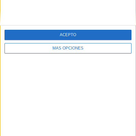
La Junta Electoral cierra el recuento del
26-M sin cambio en el reparto de
escaños
HACE 7 AÑOS
ACEPTO
Vivas cierra sus reuniones con Caballas
MÁS OPCIONES
y MDyC
HACE 7 AÑOS
Caballas, sin sede pero con la misma
lucha en la calle
HACE 7 AÑOS
Cs admite su derrota pero considera que
no tiene que retocar su proyecto
HACE 7 AÑOS
Comments
3