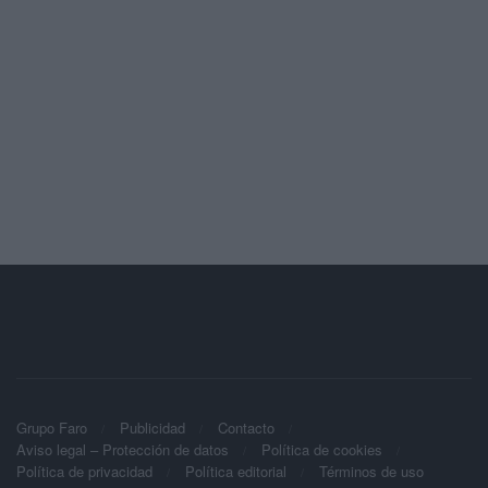
Grupo Faro
Publicidad
Contacto
Aviso legal – Protección de datos
Política de cookies
Política de privacidad
Política editorial
Términos de uso