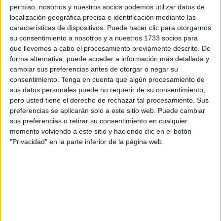
permiso, nosotros y nuestros socios podemos utilizar datos de
El rezo se llevará a cabo
en las mezquitas
con motivo del
localización geográfica precisa e identificación mediante las
Eid al-Fitr.
características de dispositivos. Puede hacer clic para otorgarnos
su consentimiento a nosotros y a nuestros 1733 socios para
La reunión tenía este
único punto del orden del día
,
que llevemos a cabo el procesamiento previamente descrito. De
debatir sobre la celebración del rezo colectivo al aire libre
forma alternativa, puede acceder a información más detallada y
en el espacio que se estaba preparando en Loma
cambiar sus preferencias antes de otorgar o negar su
consentimiento.
Tenga en cuenta que algún procesamiento de
Colmenar, debido al anuncio de lluvias tanto para el
sus datos personales puede no requerir de su consentimiento,
viernes como para el sábado.
pero usted tiene el derecho de rechazar tal procesamiento. Sus
preferencias se aplicarán solo a este sitio web. Puede cambiar
Una decisión adoptada por
sus preferencias o retirar su consentimiento en cualquier
momento volviendo a este sitio y haciendo clic en el botón
unanimidad
"Privacidad" en la parte inferior de la página web.
Una vez que se ha consultado los servicios de
meteorología y “dado que el pronóstico” es de lluvia “esos
dos días”, se ha adoptado esta medida por unanimidad de
los presentes.