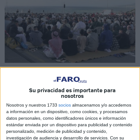
Imagen de archivo
Su privacidad es importante para
nosotros
Las Juntas Directivas de la CIE y la UCIDCE
de Ceuta
Nosotros y nuestros 1733
socios
almacenamos y/o accedemos
han acordado en sesión extraordinaria celebrada este
a información en un dispositivo, como cookies, y procesamos
miércoles la
no celebración de la Musal-la al aire libre
datos personales, como identificadores únicos e información
estándar enviada por un dispositivo para publicidad y contenido
debido al
anuncio de lluvias tanto para el viernes 20
personalizado, medición de publicidad y contenido,
como para el sábado 21
.
investigación de audiencia y desarrollo de servicios.
Con su