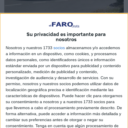
Imagen de archivo
Su privacidad es importante para
nosotros
Nosotros y nuestros 1733
socios
almacenamos y/o accedemos
Como es sabido, España ha venido haciendo importantes
a información en un dispositivo, como cookies, y procesamos
concesiones a Marruecos, algunas de ellas ocultas todavía
datos personales, como identificadores únicos e información
y sin tener en cuenta los problemas que existen en Ceuta,
estándar enviada por un dispositivo para publicidad y contenido
personalizado, medición de publicidad y contenido,
Melilla e incluso Canarias, por no citar los espacios aéreos
investigación de audiencia y desarrollo de servicios.
Con su
o aguas territoriales de las Islas y el Sahara todavía en
permiso, nosotros y nuestros socios podemos utilizar datos de
negociación.
localización geográfica precisa e identificación mediante las
características de dispositivos. Puede hacer clic para otorgarnos
Mientras tanto las fronteras de Ceuta y Melilla que
su consentimiento a nosotros y a nuestros 1733 socios para
parecían no existir jurídicamente, funcionaban como un
que llevemos a cabo el procesamiento previamente descrito. De
forma alternativa, puede acceder a información más detallada y
paso de vehículos o personas y sirviendo sobre todo para
cambiar sus preferencias antes de otorgar o negar su
que en época de avalanchas de marroquíes residentes en
consentimiento.
Tenga en cuenta que algún procesamiento de