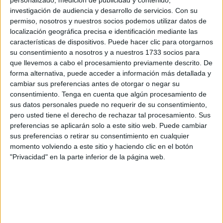
la playa de San Amaro
.
investigación de audiencia y desarrollo de servicios.
Con su
permiso, nosotros y nuestros socios podemos utilizar datos de
Este segundo
cadáver
ha sido localizado pasadas las tres
localización geográfica precisa e identificación mediante las
características de dispositivos. Puede hacer clic para otorgarnos
de la tarde, a la altura del Morabito del Sarchal por
su consentimiento a nosotros y a nuestros 1733 socios para
miembros de Marsave. Se trata de un joven que vestía
que llevemos a cabo el procesamiento previamente descrito. De
ropa de calle (camiseta de color rojo) y llevaba aletas.
forma alternativa, puede acceder a información más detallada y
cambiar sus preferencias antes de otorgar o negar su
Los componentes del Servicio de Socorrismo en las
consentimiento.
Tenga en cuenta que algún procesamiento de
playas han sido los que han alertado de su presencia a la
sus datos personales puede no requerir de su consentimiento,
pero usted tiene el derecho de rechazar tal procesamiento. Sus
Guardia Civil, activándose de inmediato el Servicio
preferencias se aplicarán solo a este sitio web. Puede cambiar
Marítimo, así como el Grupo Especial de Actividades
sus preferencias o retirar su consentimiento en cualquier
Subacuáticas (GEAS).
momento volviendo a este sitio y haciendo clic en el botón
"Privacidad" en la parte inferior de la página web.