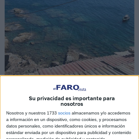
Fotos: C.E. / Kike Román
Su privacidad es importante para
nosotros
Nosotros y nuestros 1733
socios
almacenamos y/o accedemos
Miércoles trágico en Ceuta. La Guardia Civil ha
a información en un dispositivo, como cookies, y procesamos
recuperado el cadáver de otro joven en el mar, solo horas
datos personales, como identificadores únicos e información
después de que esta misma mañana se localizara el
estándar enviada por un dispositivo para publicidad y contenido
cuerpo sin vida de una nueva víctima de la inmigración
en
personalizado, medición de publicidad y contenido,