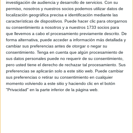
contar el miedo que está volviendo a imperar en el barrio,
investigación de audiencia y desarrollo de servicios.
Con su
entre padres que temen que a sus hijos les pase algo en la
permiso, nosotros y nuestros socios podemos utilizar datos de
localización geográfica precisa e identificación mediante las
calle o entre trabajadores que pueden toparse con quien,
características de dispositivos. Puede hacer clic para otorgarnos
armado, tira de pistola para hacerse notar.
su consentimiento a nosotros y a nuestros 1733 socios para
que llevemos a cabo el procesamiento previamente descrito. De
Esta madrugada ha vuelto a suceder. Entre las cinco y las
forma alternativa, puede acceder a información más detallada y
seis vecinos sobresaltados se toparon de nuevo con
cambiar sus preferencias antes de otorgar o negar su
disparos al aire. Estos se cuentan, otros ni siquiera se
consentimiento.
Tenga en cuenta que algún procesamiento de
sus datos personales puede no requerir de su consentimiento,
recogen en los medios de comunicación. No es algo
pero usted tiene el derecho de rechazar tal procesamiento. Sus
aislado, de nuevo se está estilando sacar arma y disparar.
preferencias se aplicarán solo a este sitio web. Puede cambiar
sus preferencias o retirar su consentimiento en cualquier
“Las víctimas somos nosotros que no tenemos culpa de
momento volviendo a este sitio y haciendo clic en el botón
nada”, lamentan los residentes. Tras los últimos sucesos
"Privacidad" en la parte inferior de la página web.
de este tipo la Policía se desplegó practicando dos
arrestos. Ambos quedaron en libertad con cargos, no se
encontraron armas en los registros practicados.
Contar con testigos que señalen a pistoleros cada vez es
más difícil. No solo por el miedo sino porque nadie sale a