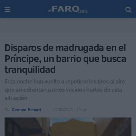
Disparos de madrugada en el
Príncipe, un barrio que busca
tranquilidad
Esta noche han vuelto a repetirse los tiros al aire
que amedrentan a unos vecinos hartos de esta
situación
Por
Carmen Echarri
17/09/2023 - 12:14