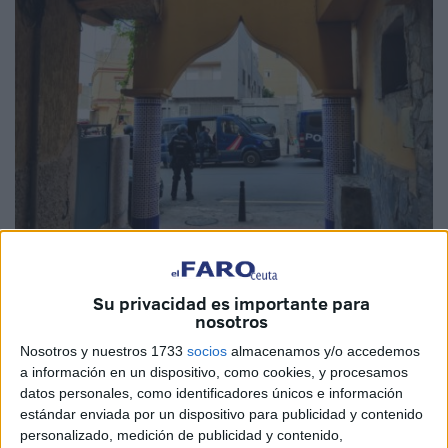
Imagen de archivo
Su privacidad es importante para
nosotros
Nosotros y nuestros 1733
socios
almacenamos y/o accedemos
a información en un dispositivo, como cookies, y procesamos
La barriada del
Príncipe
se ha convertido en víctima de
datos personales, como identificadores únicos e información
una situación que si no se narra parece que no existe. Por
estándar enviada por un dispositivo para publicidad y contenido
ellos, por los vecinos de este punto de Ceuta, se debe
personalizado, medición de publicidad y contenido,