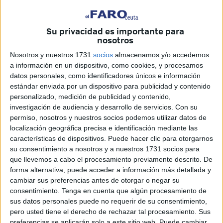
está plenamente identificado, es conocido en la zona
del Ángulo
. Tanto él como quienes le apoyan. Después
de atacar a los policías del Subgrupo de Noche escapó
Su privacidad es importante para
emprendiendo su huida por los callejones.
nosotros
Nosotros y nuestros 1731
socios
almacenamos y/o accedemos
En ese momento fue imposible su detención. Toda crónica
a información en un dispositivo, como cookies, y procesamos
tiene su inicio y esta que ahora cuenta El Faro de Ceuta
datos personales, como identificadores únicos e información
(que ayer adelantaba el suceso en su página web)
estándar enviada por un dispositivo para publicidad y contenido
personalizado, medición de publicidad y contenido,
también.
investigación de audiencia y desarrollo de servicios.
Con su
permiso, nosotros y nuestros socios podemos utilizar datos de
El ataque de este calado, de tanta gravedad que ha
localización geográfica precisa e identificación mediante las
marcado una línea muy preocupante en el seno del CNP,
características de dispositivos. Puede hacer clic para otorgarnos
tenía su inicio en torno a las 00.30 horas. Los integrantes
su consentimiento a nosotros y a nuestros 1731 socios para
del Subgrupo, cuya operatividad en la barriada del
que llevemos a cabo el procesamiento previamente descrito. De
Príncipe ha sido clave para que se recuperara el control
forma alternativa, puede acceder a información más detallada y
cambiar sus preferencias antes de otorgar o negar su
del lugar, estaban patrullando por la calle Norte al objeto
consentimiento.
Tenga en cuenta que algún procesamiento de
de localizar y detener a individuos con reclamaciones en
sus datos personales puede no requerir de su consentimiento,
vigor judiciales o policiales y portadores de armas de
pero usted tiene el derecho de rechazar tal procesamiento. Sus
preferencias se aplicarán solo a este sitio web. Puede cambiar