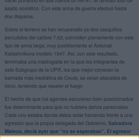
hacer portando en sus manos un AK-47, el famoso fusil de
asalto soviético. Con este arma de guerra efectuó hasta
dos disparos.
Sobre el terreno se han recuperado ya dos casquillos
percutidos del calibre 7,62; coinciden plenamente con este
tipo de arma larga, muy posiblemente el Avtomat
Kalashnikova modelo 1947. Así, con este resultado,
terminaba una madrugada en la que los integrantes de
este Subgrupo de la UPR, los que mejor conocen la
barriada más mediática de Ceuta, se veían atacados de
lleno, teniendo que repeler el fuego
El hecho de que los agentes estuvieran bien posicionados
fue determinante para que no hubiera daños personales.
Cada uno estaba donde debía estar haciendo frente a una
agresión que la propia delegada del Gobierno,
Salvadora
Mateos, decía ayer que “no se esperaban”. El agresor