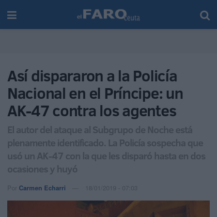
Así dispararon a la Policía
Nacional en el Príncipe: un
AK-47 contra los agentes
El autor del ataque al Subgrupo de Noche está
plenamente identificado. La Policía sospecha que
usó un AK-47 con la que les disparó hasta en dos
ocasiones y huyó
Por
Carmen Echarri
18/01/2019 - 07:03