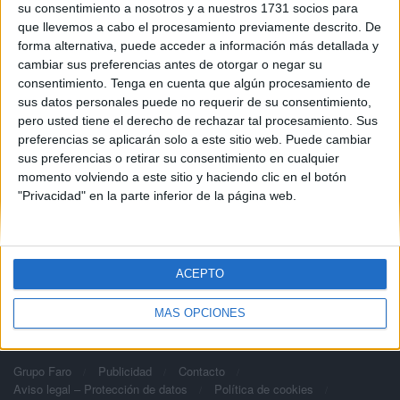
su consentimiento a nosotros y a nuestros 1731 socios para
que llevemos a cabo el procesamiento previamente descrito. De
forma alternativa, puede acceder a información más detallada y
cambiar sus preferencias antes de otorgar o negar su
consentimiento.
Tenga en cuenta que algún procesamiento de
sus datos personales puede no requerir de su consentimiento,
pero usted tiene el derecho de rechazar tal procesamiento. Sus
preferencias se aplicarán solo a este sitio web. Puede cambiar
https://www.skylinewebcams.com/es/webcam/espana/comunidad-
sus preferencias o retirar su consentimiento en cualquier
de-madrid/madrid/puerta-del-sol.html
momento volviendo a este sitio y haciendo clic en el botón
"Privacidad" en la parte inferior de la página web.
ACEPTO
MÁS OPCIONES
Grupo Faro
Publicidad
Contacto
Aviso legal – Protección de datos
Política de cookies