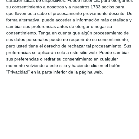
características de dispositivos. Puede hacer clic para otorgarnos
parlamentario desde la constitución del mismo. Esta
su consentimiento a nosotros y a nuestros 1733 socios para
decisión se produce
después de varios plenos
a los que,
que llevemos a cabo el procesamiento previamente descrito. De
por cuestiones médicas, no acude y tras conocerse, el
forma alternativa, puede acceder a información más detallada y
cambiar sus preferencias antes de otorgar o negar su
pasado septiembre, que el líder cuestionado de esta
consentimiento.
Tenga en cuenta que algún procesamiento de
formación, Juan Sergio Redondo, había pedido poner a su
sus datos personales puede no requerir de su consentimiento,
lado a Patxi Ruiz.
pero usted tiene el derecho de rechazar tal procesamiento. Sus
preferencias se aplicarán solo a este sitio web. Puede cambiar
Esta renuncia presentada por la diputada deberá ser
sus preferencias o retirar su consentimiento en cualquier
abordada en la Mesa, pero supone un paso dado por
momento volviendo a este sitio y haciendo clic en el botón
"Privacidad" en la parte inferior de la página web.
López para dejar este cargo.
Visualmente, Vox ofrece otra imagen:
Redondo y Ruiz
sentados juntos
, en el extremo debería sentarse López y
en la parte de atrás, como hasta la fecha, los diputados
Verdejo y Cifuentes.
La crisis de Vox-Ceuta por capítulos