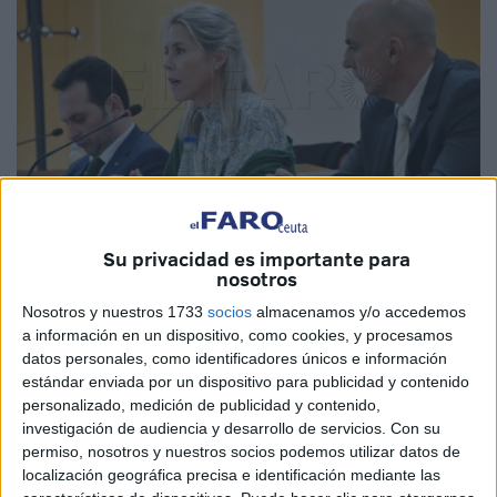
Su privacidad es importante para
Imagen de archivo
nosotros
Nosotros y nuestros 1733
socios
almacenamos y/o accedemos
a información en un dispositivo, como cookies, y procesamos
datos personales, como identificadores únicos e información
La diputada de Vox Ceuta
, Teresa López, ha dirigido un
estándar enviada por un dispositivo para publicidad y contenido
escrito a la
Mesa de la Asamblea
para comunicar su
personalizado, medición de publicidad y contenido,
investigación de audiencia y desarrollo de servicios.
Con su
voluntad de renunciar a la portavocía adjunta que ostenta.
permiso, nosotros y nuestros socios podemos utilizar datos de
localización geográfica precisa e identificación mediante las
López lleva siendo portavoz adjunta del grupo