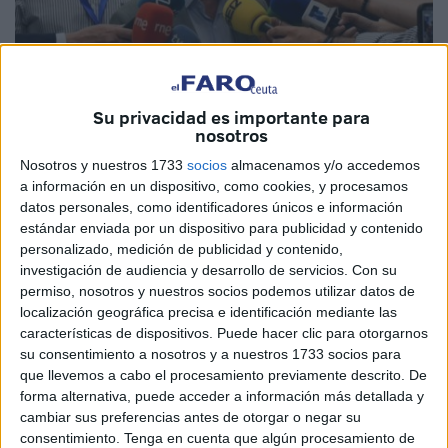
Su privacidad es importante para
Imagen de archivo
nosotros
Nosotros y nuestros 1733
socios
almacenamos y/o accedemos
a información en un dispositivo, como cookies, y procesamos
datos personales, como identificadores únicos e información
Es evidente que Vivas cuenta menos de lo que sabe.
estándar enviada por un dispositivo para publicidad y contenido
Siempre lo ha hecho. Por eso aunque se le pregunte lo
personalizado, medición de publicidad y contenido,
evidente siempre te va a salir por el camino que más le
investigación de audiencia y desarrollo de servicios.
Con su
conviene.
permiso, nosotros y nuestros socios podemos utilizar datos de
localización geográfica precisa e identificación mediante las
Así, nos cuenta a los medios de comunicación que no se
características de dispositivos. Puede hacer clic para otorgarnos
su consentimiento a nosotros y a nuestros 1733 socios para
va a someter a presiones de otros partidos e incluso niega
que llevemos a cabo el procesamiento previamente descrito. De
tenerlas. Se ve en la obligación de hacerlo. Imagínense lo
forma alternativa, puede acceder a información más detallada y
contrario, eso sí que sería el capítulo inicial de un peliculón
cambiar sus preferencias antes de otorgar o negar su
protagonizado por quienes se creen los amos de Ceuta
consentimiento.
Tenga en cuenta que algún procesamiento de