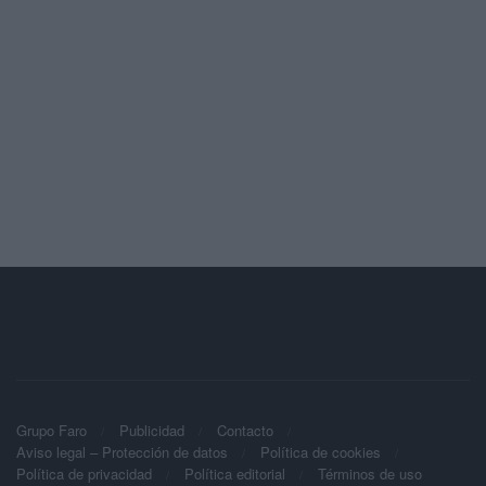
Grupo Faro
Publicidad
Contacto
Aviso legal – Protección de datos
Política de cookies
Política de privacidad
Política editorial
Términos de uso