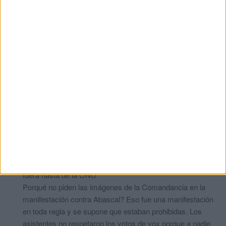
solo una vez que hablen de Gibraltar,solo una vez , Ceuta
es española sin estos cachorros
Paco
comentó:
hace 5 años
Completamente de acuerdo ?
??
#siemprerindiendopleitesíaaMarruecos#
comentó:
hace 5 años
Totalmente de acuerdo
Y NINGÚN partido de la asamblea ni nacional ni tan
siquiera Cruz Roja Unicef o Acnur ha tenido huevos para
condenar la decisión de Mohamed VI de invadir con niños.
Y si España hace eso con Gibraltar???? Ya estaríamos
fuera hasta de la ONU
Porqué no piden las imágenes de la Comandancia en la
manifestación contra Abascal? Eso fue una manifestación
en toda regla y se supone que estaban prohibidas. Los
asistentes no respetaron los votos de vox porque a nadie