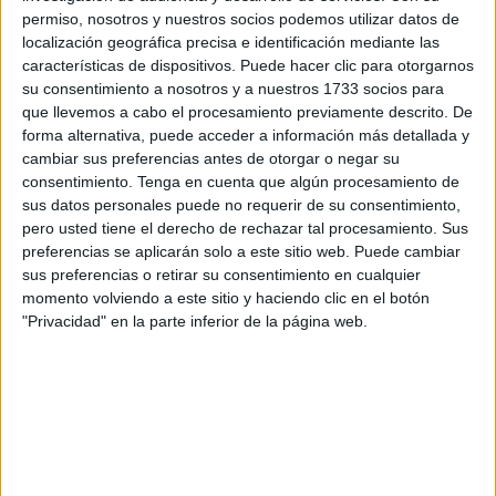
El supuesto ilícito investigado sería uno de prevaricación
permiso, nosotros y nuestros socios podemos utilizar datos de
por incumplimiento de las disposiciones administrativas de
localización geográfica precisa e identificación mediante las
repatriación de menores. Y en el mismo habrían incurrido
características de dispositivos. Puede hacer clic para otorgarnos
los soldados que ejecutaron la devolución pero se debe
su consentimiento a nosotros y a nuestros 1733 socios para
que llevemos a cabo el procesamiento previamente descrito. De
concretar en qué circunstancias lo hicieron, si atendiendo
forma alternativa, puede acceder a información más detallada y
las órdenes de un superior.
cambiar sus preferencias antes de otorgar o negar su
consentimiento.
Tenga en cuenta que algún procesamiento de
La Fiscalía ha pedido a la agencia Reuters la grabación
sus datos personales puede no requerir de su consentimiento,
sin editar de los hechos, que habrían tenido lugar a
pero usted tiene el derecho de rechazar tal procesamiento. Sus
primera hora de la tarde del miércoles de la semana
preferencias se aplicarán solo a este sitio web. Puede cambiar
sus preferencias o retirar su consentimiento en cualquier
pasada, cuando el flujo de entradas irregulares ya casi se
momento volviendo a este sitio y haciendo clic en el botón
había extinguido.
"Privacidad" en la parte inferior de la página web.
La denuncia de la oenegé Raíces
También desde Fundación Raíces dirigieron, el pasado 21
de mayo, un escrito urgente al Fiscal de Sala Coordinador
de Menores de la Fiscalía General del Estado y a la