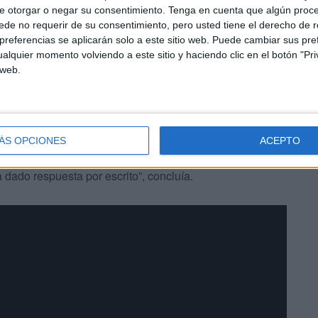
e otorgar o negar su consentimiento.
Tenga en cuenta que algún proc
de no requerir de su consentimiento, pero usted tiene el derecho de r
referencias se aplicarán solo a este sitio web. Puede cambiar sus pref
alquier momento volviendo a este sitio y haciendo clic en el botón "Pri
 web.
a en la frontera “pero no le he visto en ninguno de los
es de dónde albergar a esa invasión, según usted”.
ÁS OPCIONES
ACEPTO
ene a incendiar el pleno con unas preguntas morales que
a dado respuesta por escrito”, concluía.