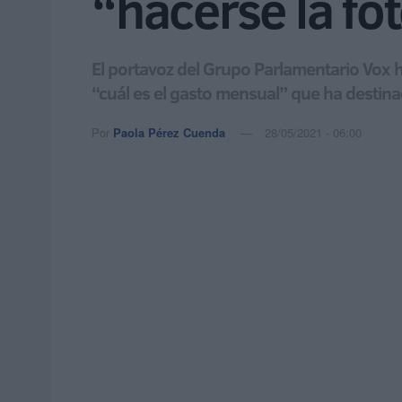
“hacerse la fo
El portavoz del Grupo Parlamentario Vox 
“cuál es el gasto mensual” que ha destin
Por
Paola Pérez Cuenda
28/05/2021 - 06:00