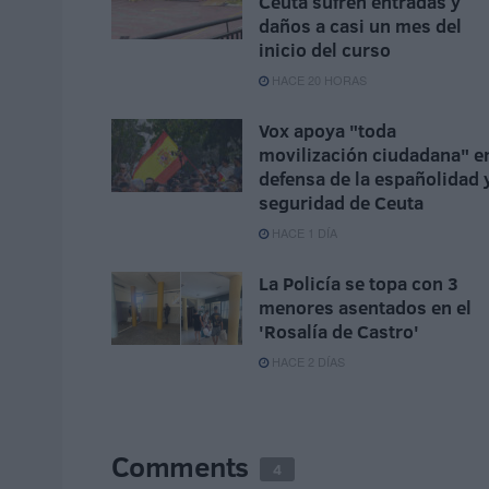
Ceuta sufren entradas y
daños a casi un mes del
inicio del curso
HACE 20 HORAS
Vox apoya "toda
movilización ciudadana" e
defensa de la españolidad 
seguridad de Ceuta
HACE 1 DÍA
La Policía se topa con 3
menores asentados en el
'Rosalía de Castro'
HACE 2 DÍAS
Comments
4