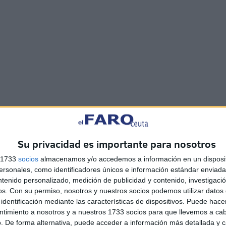
na interpelación y usted no va a cambiar el sentido de una
Su privacidad es importante para nosotros
a sobre qué previsiones tiene el Gobierno y objetivos a
eguntas morales con el sentido de incendiar y de que
s 1733
socios
almacenamos y/o accedemos a información en un disposit
sonales, como identificadores únicos e información estándar enviada 
mos a seguir trabajando. ¿Dónde estaba usted el lunes
ntenido personalizado, medición de publicidad y contenido, investigaci
necesitábamos algo para la situación que estábamos
os.
Con su permiso, nosotros y nuestros socios podemos utilizar datos 
us preguntas por escrito. Si no ha tenido tiempo para
identificación mediante las características de dispositivos. Puede hacer
as, ese no es mi problema”, continuó, tras lo que Verdejo
ntimiento a nosotros y a nuestros 1733 socios para que llevemos a ca
. De forma alternativa, puede acceder a información más detallada y 
.