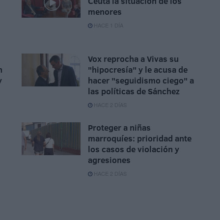
Ceuta la situación de los
menores
HACE 1 DÍA
Vox reprocha a Vivas su
n
"hipocresía" y le acusa de
y
hacer "seguidismo ciego" a
las políticas de Sánchez
HACE 2 DÍAS
Proteger a niñas
marroquíes: prioridad ante
los casos de violación y
agresiones
HACE 2 DÍAS