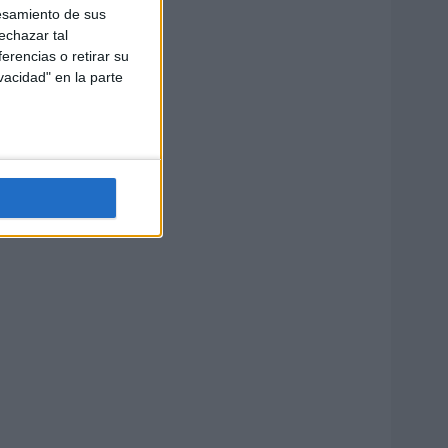
esamiento de sus
echazar tal
erencias o retirar su
vacidad" en la parte