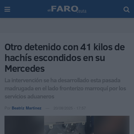
Otro detenido con 41 kilos de
hachís escondidos en su
Mercedes
La intervención se ha desarrollado esta pasada
madrugada en el lado fronterizo marroquí por los
servicios aduaneros
Por
Beatriz Martínez
20/08/2025 - 17:57