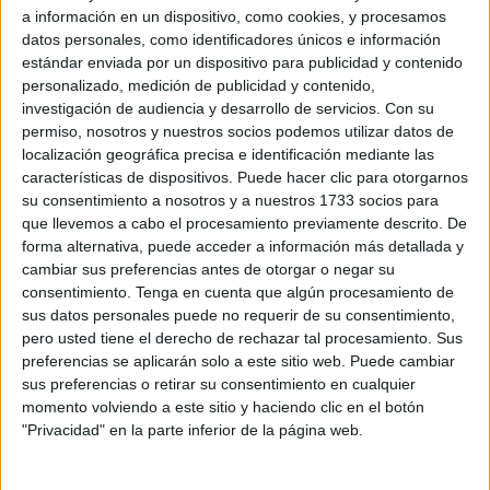
La droga estaba distribuida en
bloques
y pretendía ser
a información en un dispositivo, como cookies, y procesamos
introducida en nuestra ciudad por
el paso fronterizo del
datos personales, como identificadores únicos e información
estándar enviada por un dispositivo para publicidad y contenido
Tarajal
que separa Ceuta de Marruecos, siguiendo la
personalizado, medición de publicidad y contenido,
misma ruta de otros pases de narcóticos llevados a cabo.
investigación de audiencia y desarrollo de servicios.
Con su
permiso, nosotros y nuestros socios podemos utilizar datos de
El coche, modelo
Mercedes
, fue interceptado y registrado
localización geográfica precisa e identificación mediante las
al detalle en el paso conocido como
Bab Sebta
.
características de dispositivos. Puede hacer clic para otorgarnos
su consentimiento a nosotros y a nuestros 1733 socios para
Su interceptación se produjo justo cuando el arrestado se
que llevemos a cabo el procesamiento previamente descrito. De
disponía a entrar en nuestra ciudad y generó sospechas
forma alternativa, puede acceder a información más detallada y
cambiar sus preferencias antes de otorgar o negar su
entre los agentes. Esas sospechas tenían fundamento
consentimiento.
Tenga en cuenta que algún procesamiento de
porque, poco después, comenzaron a visualizarse los
sus datos personales puede no requerir de su consentimiento,
distintos bloques de la narcótica sustancia almacenados
pero usted tiene el derecho de rechazar tal procesamiento. Sus
en esos huecos.
preferencias se aplicarán solo a este sitio web. Puede cambiar
sus preferencias o retirar su consentimiento en cualquier
momento volviendo a este sitio y haciendo clic en el botón
Los escondites del hachís para
"Privacidad" en la parte inferior de la página web.
burlar el control fronterizo