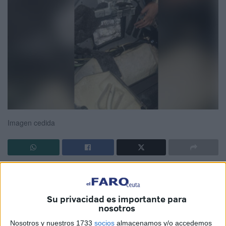
Imagen cedida
Los servicios de
Aduanas
, en coordinación con otros
agentes de fuerzas de seguridad, han
detenido
esta
pasada madrugada a un
marroquí residente en España
Su privacidad es importante para
nosotros
cuando entraba en Ceuta con
41 kilos de hachís
.
Nosotros y nuestros 1733
socios
almacenamos y/o accedemos