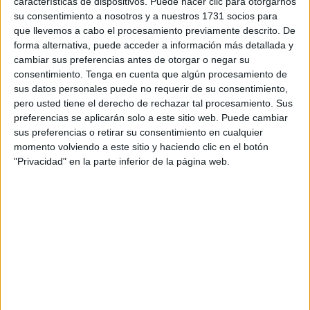
características de dispositivos. Puede hacer clic para otorgarnos
Embarek
.
su consentimiento a nosotros y a nuestros 1731 socios para
que llevemos a cabo el procesamiento previamente descrito. De
Mohamed
tenía 52 años y era vecino de Loma
forma alternativa, puede acceder a información más detallada y
Colmenar.
El ataúd con sus restos ha sido trasladado en
cambiar sus preferencias antes de otorgar o negar su
un vehículo de la Funeraria Al Qadr después de su llegada
consentimiento.
Tenga en cuenta que algún procesamiento de
desde la Península. Ya en el cementerio ha sido portado a
sus datos personales puede no requerir de su consentimiento,
hombros hasta la tumba número 4941 en donde ha sido
pero usted tiene el derecho de rechazar tal procesamiento. Sus
preferencias se aplicarán solo a este sitio web. Puede cambiar
enterrado pasadas las cinco de la tarde.
sus preferencias o retirar su consentimiento en cualquier
momento volviendo a este sitio y haciendo clic en el botón
Este residente en Ceuta era uno de los civiles muertos en
"Privacidad" en la parte inferior de la página web.
el siniestro que está bajo investigación y en el que
murieron también dos integrantes del Instituto Armado. La
clave está en aclarar por qué el conductor del camión, que
se encuentra en prisión, no vio este control preparado por
el GAR ni tampoco levantó el pie del acelerador.
Uno de los accidentes más graves