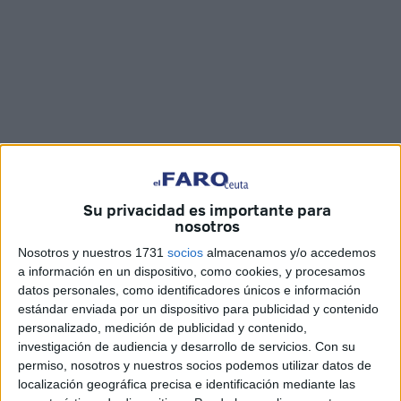
Su privacidad es importante para
nosotros
Imágenes: Joaquín Viera
Nosotros y nuestros 1731
socios
almacenamos y/o accedemos
a información en un dispositivo, como cookies, y procesamos
datos personales, como identificadores únicos e información
estándar enviada por un dispositivo para publicidad y contenido
El
vecino de Ceuta fallecido
en el
siniestro
ocurrido en
personalizado, medición de publicidad y contenido,
Sevilla, después de que un camionero arrollará un control
investigación de audiencia y desarrollo de servicios.
Con su
acabando con la vida de otras cinco personas más, ha
permiso, nosotros y nuestros socios podemos utilizar datos de
sido enterrado esta tarde en el
cementerio
de
Sidi
localización geográfica precisa e identificación mediante las