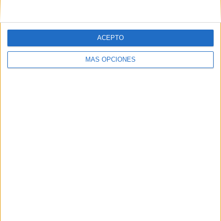
ACEPTO
MÁS OPCIONES
Tags:
Accidentes
cementerio
Sidi Embarek
Related
Posts
Seguridad privada en el cementerio
musulmán tras el desalojo de 700
personas
HACE 6 HORAS
Vecinos de Ceuta piden proteger el
cementerio musulmán: "Es un lugar
sagrado, no un refugio"