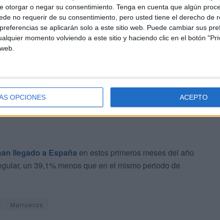
ior
e otorgar o negar su consentimiento.
Tenga en cuenta que algún proc
de no requerir de su consentimiento, pero usted tiene el derecho de r
referencias se aplicarán solo a este sitio web. Puede cambiar sus pref
total de 6.782
migrantes
han llegado en patera a España
alquier momento volviendo a este sitio y haciendo clic en el botón "Pri
 52,2% menos que en el mismo periodo del año anterior,
 web.
específica,
han aumentado un 246,3% las llegadas
por
sonas, según datos del Ministerio del Interior.
ÁS OPCIONES
ACEPTO
han llegado a España
en estos primeros meses del año
rregular, un 39,1% menos que en el mismo periodo de
Marruecos