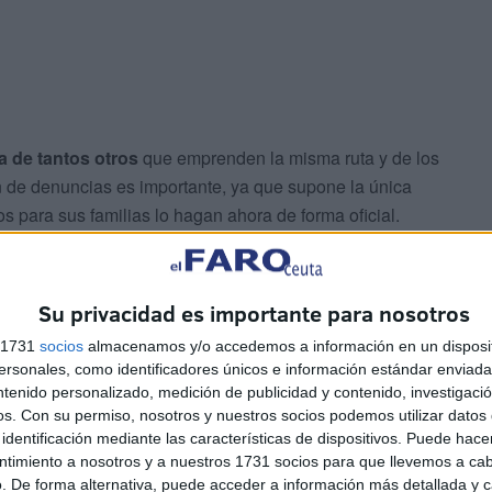
a de tantos otros
que emprenden la misma ruta y de los
n de denuncias es importante, ya que supone la única
 para sus familias lo hagan ahora de forma oficial.
Su privacidad es importante para nosotros
s 1731
socios
almacenamos y/o accedemos a información en un disposit
sonales, como identificadores únicos e información estándar enviada 
ntenido personalizado, medición de publicidad y contenido, investigaci
municación o redes sociales, se pide la presentación de
os.
Con su permiso, nosotros y nuestros socios podemos utilizar datos 
 los agentes puedan iniciar las gestiones oportunas.
identificación mediante las características de dispositivos. Puede hacer
ntimiento a nosotros y a nuestros 1731 socios para que llevemos a ca
. De forma alternativa, puede acceder a información más detallada y 