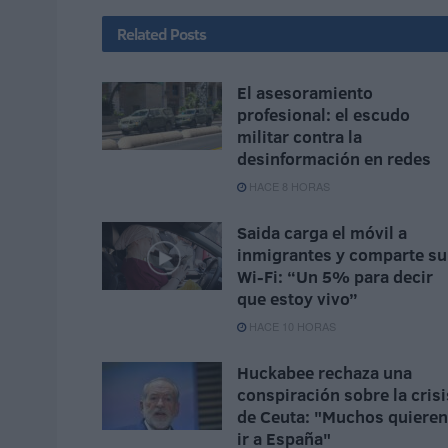
Related
Posts
El asesoramiento
profesional: el escudo
militar contra la
desinformación en redes
HACE 8 HORAS
Saida carga el móvil a
inmigrantes y comparte su
Wi-Fi: “Un 5% para decir
que estoy vivo”
HACE 10 HORAS
Huckabee rechaza una
conspiración sobre la crisi
de Ceuta: "Muchos quieren
ir a España"