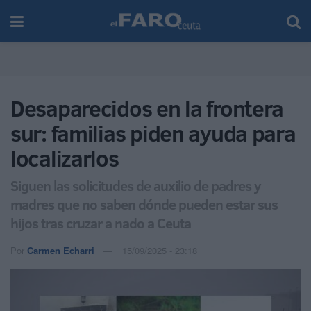
Desaparecidos en la frontera
sur: familias piden ayuda para
localizarlos
Siguen las solicitudes de auxilio de padres y
madres que no saben dónde pueden estar sus
hijos tras cruzar a nado a Ceuta
Por
Carmen Echarri
15/09/2025 - 23:18