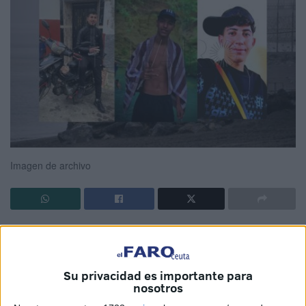
Imagen de archivo
Siguen las
denuncias por desaparecidos en la frontera
sur
. Denuncias cursadas por familias que reclaman ayuda
porque
no saben el paradero de sus hijos
. Están
Su privacidad es importante para
desesperados, las últimas noticias conocidas se
nosotros
produjeron cuando
iban a cruzar a Ceuta desde