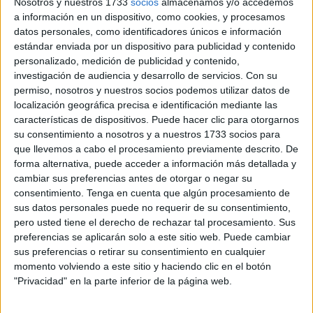
Nosotros y nuestros 1733
socios
almacenamos y/o accedemos
Marruecos
.
a información en un dispositivo, como cookies, y procesamos
datos personales, como identificadores únicos e información
A las ya narradas en anteriores noticias publicadas por
estándar enviada por un dispositivo para publicidad y contenido
este periódico, se suman estas nuevas de
tres jóvenes.
personalizado, medición de publicidad y contenido,
investigación de audiencia y desarrollo de servicios.
Con su
Sus familiares están desesperados
porque desconocen
permiso, nosotros y nuestros socios podemos utilizar datos de
localización geográfica precisa e identificación mediante las
su paradero.
características de dispositivos. Puede hacer clic para otorgarnos
su consentimiento a nosotros y a nuestros 1733 socios para
Zouhir Qarichi: intentó cruzar con
que llevemos a cabo el procesamiento previamente descrito. De
forma alternativa, puede acceder a información más detallada y
ropa de calle
cambiar sus preferencias antes de otorgar o negar su
consentimiento.
Tenga en cuenta que algún procesamiento de
sus datos personales puede no requerir de su consentimiento,
pero usted tiene el derecho de rechazar tal procesamiento. Sus
preferencias se aplicarán solo a este sitio web. Puede cambiar
sus preferencias o retirar su consentimiento en cualquier
momento volviendo a este sitio y haciendo clic en el botón
"Privacidad" en la parte inferior de la página web.