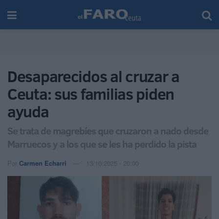
Desaparecidos al cruzar a
Ceuta: sus familias piden
ayuda
Se trata de magrebíes que cruzaron a nado desde
Marruecos y a los que se les ha perdido la pista
Por
Carmen Echarri
13/10/2025 - 20:00