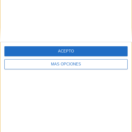
desaparecido desde el 3 de octubre de 2025.
Iba acompañado de varios amigos cuando inició ese cruce
a nado.
ACEPTO
MÁS OPCIONES