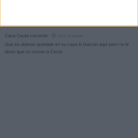
Comments
1
Caca Ceuta
comentó:
hace 10 meses
Que se ubieran quedado en su casa lo buscan aquí pero no le
dicen que no crucen a Ceuta