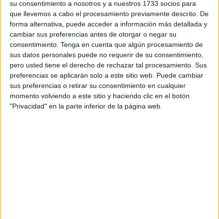
su consentimiento a nosotros y a nuestros 1733 socios para
que llevemos a cabo el procesamiento previamente descrito. De
forma alternativa, puede acceder a información más detallada y
cambiar sus preferencias antes de otorgar o negar su
consentimiento.
Tenga en cuenta que algún procesamiento de
sus datos personales puede no requerir de su consentimiento,
pero usted tiene el derecho de rechazar tal procesamiento. Sus
preferencias se aplicarán solo a este sitio web. Puede cambiar
sus preferencias o retirar su consentimiento en cualquier
momento volviendo a este sitio y haciendo clic en el botón
"Privacidad" en la parte inferior de la página web.
Ismail Elmansouri, de Larache
Ismail Elmansouri es de Larache
y tiene
24 años.
Cruzo
el día 26 de septiembre
a Ceuta. Su familia no sabe cómo
iba vestido, pero recuerda que cuando
emprendió ruta
hacia la ciudad iba con más personas.