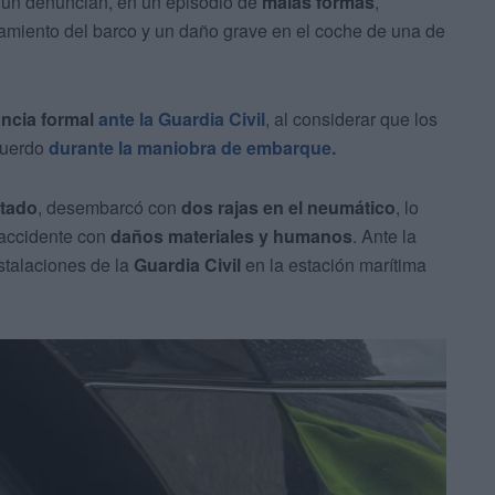
ún denuncian, en un episodio de
malas formas
,
amiento del barco y un daño grave en el coche de una de
ncia formal
ante la
Guardia Civil
, al considerar que los
cuerdo
durante la maniobra de embarque.
tado
, desembarcó con
dos rajas en el neumático
, lo
 accidente con
daños materiales y humanos
. Ante la
stalaciones de la
Guardia Civil
en la estación marítima