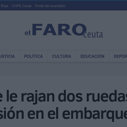
 Roja
COPE Ceuta
Portal del suscriptor
USTICIA
POLÍTICA
CULTURA
EDUCACIÓN
DEPO
le rajan dos rueda
sión en el embarqu