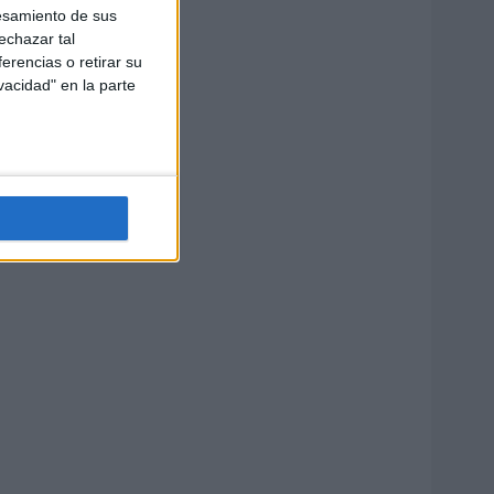
esamiento de sus
echazar tal
erencias o retirar su
vacidad" en la parte