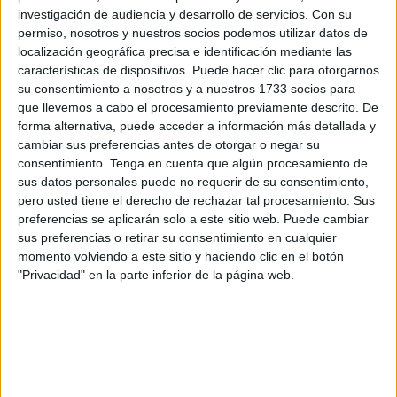
investigación de audiencia y desarrollo de servicios.
Con su
en julio con la excusa de que el propietario de la plaza que
permiso, nosotros y nuestros socios podemos utilizar datos de
cubría,
un liberado sindical
, regresaba a la misma. Sin
localización geográfica precisa e identificación mediante las
embargo, según ha lamentado, no lo ha hecho “ni un
características de dispositivos. Puede hacer clic para otorgarnos
minuto”.
su consentimiento a nosotros y a nuestros 1733 socios para
que llevemos a cabo el procesamiento previamente descrito. De
La mujer cambió
el empleo
que tenía como técnico en el
forma alternativa, puede acceder a información más detallada y
cambiar sus preferencias antes de otorgar o negar su
Archivo Judicial
por el que se le ofreció en
Menores
a
consentimiento.
Tenga en cuenta que algún procesamiento de
través de la bolsa de trabajo “para sustituir a un liberado
sus datos personales puede no requerir de su consentimiento,
sindical”. “Tras una serie de problemas de
acoso laboral
pero usted tiene el derecho de rechazar tal procesamiento. Sus
que sufrí y denuncié en febrero, en julio me comunicaron la
preferencias se aplicarán solo a este sitio web. Puede cambiar
sus preferencias o retirar su consentimiento en cualquier
finalización de mi contrato debido a que supuestamente se
momento volviendo a este sitio y haciendo clic en el botón
reincorporaba desde el 19 de julio”, ha expuesto.
"Privacidad" en la parte inferior de la página web.
No fue así. Según su versión “ese delegado sindical no ha
trabajado ni un minuto, pero a mí se me ha despedido”.
En concreto, de acuerdo con el relato que la trabajadora
ha compuesto, “desde el 19 de julio, cuando