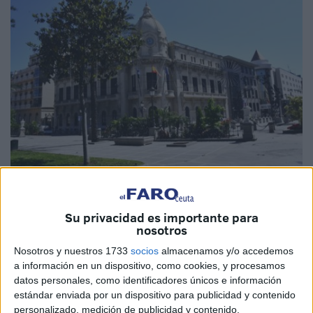
Imagen de archivo
Su privacidad es importante para
nosotros
Nosotros y nuestros 1733
socios
almacenamos y/o accedemos
Una trabajadora contratada en enero como
monitora
a información en un dispositivo, como cookies, y procesamos
educativa
en un centro dependiente del Servicio de
datos personales, como identificadores únicos e información
Protección a la Infancia de la Ciudad Autónoma de Ceuta
estándar enviada por un dispositivo para publicidad y contenido
ha denunciado este martes la finalización de su contrato
personalizado, medición de publicidad y contenido,