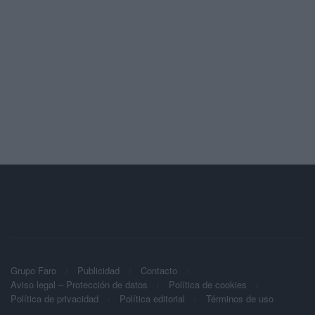
Grupo Faro
Publicidad
Contacto
Aviso legal – Protección de datos
Política de cookies
Política de privacidad
Política editorial
Términos de uso