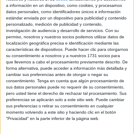
a información en un dispositivo, como cookies, y procesamos
presunto delito de prevaricación continuada en la
datos personales, como identificadores únicos e información
expulsión de
55 niños migrantes solos marroquíes
al
estándar enviada por un dispositivo para publicidad y contenido
margen de lo previsto en la Ley de Extranjería sin esperar
personalizado, medición de publicidad y contenido,
al pronunciamiento de la Audiencia (esos recursos no son
investigación de audiencia y desarrollo de servicios.
Con su
permiso, nosotros y nuestros socios podemos utilizar datos de
suspensivos) ha llevado a la defensa de la vicepresidenta
localización geográfica precisa e identificación mediante las
primera del
Gobierno
de Ceuta a plantear argumentos de
características de dispositivos. Puede hacer clic para otorgarnos
fondo y también de forma para defender su inocencia.
su consentimiento a nosotros y a nuestros 1731 socios para
que llevemos a cabo el procesamiento previamente descrito. De
En el escrito de la representación letrada de Deu, que no
forma alternativa, puede acceder a información más detallada y
va en la lista del PP a los comicios del próximo 28M, se
cambiar sus preferencias antes de otorgar o negar su
consentimiento.
Tenga en cuenta que algún procesamiento de
alega que la
Fiscalía
la ha pasado “de cooperadora
sus datos personales puede no requerir de su consentimiento,
necesaria a autora [del delito que se le atribuye], sin alterar
pero usted tiene el derecho de rechazar tal procesamiento. Sus
el relato de hechos que sostiene desde el mismo momento
preferencias se aplicarán solo a este sitio web. Puede cambiar
de la denuncia que dio origen a estas actuaciones,
sus preferencias o retirar su consentimiento en cualquier
también en contradicción con el auto de Procedimiento
momento volviendo a este sitio y haciendo clic en el botón
"Privacidad" en la parte inferior de la página web.
abreviado de 25 de noviembre de 2022 no impugnado de
contrario pese a que incide en la imputación de Deu como