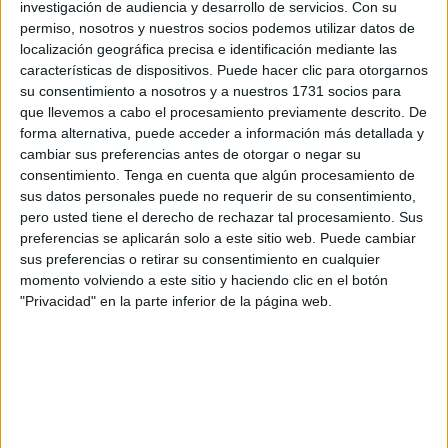
investigación de audiencia y desarrollo de servicios.
Con su
Administración. Vecinos, compañeros de trabajo y diversos
permiso, nosotros y nuestros socios podemos utilizar datos de
colectivos han defendido su actuación como un intento de
localización geográfica precisa e identificación mediante las
evitar que usuarios vulnerables se quedaran sin ayuda
características de dispositivos. Puede hacer clic para otorgarnos
su consentimiento a nosotros y a nuestros 1731 socios para
por no conseguir cita.
que llevemos a cabo el procesamiento previamente descrito. De
forma alternativa, puede acceder a información más detallada y
"Solo estaba haciendo mi trabajo por el que me
cambiar sus preferencias antes de otorgar o negar su
pagan".
El propio trabajador ha denunciado que muchas
consentimiento.
Tenga en cuenta que algún procesamiento de
personas no pueden acceder a prestaciones básicas por la
sus datos personales puede no requerir de su consentimiento,
saturación del sistema y la dificultad para
obtener cita
en
pero usted tiene el derecho de rechazar tal procesamiento. Sus
preferencias se aplicarán solo a este sitio web. Puede cambiar
plazos razonables.
sus preferencias o retirar su consentimiento en cualquier
momento volviendo a este sitio y haciendo clic en el botón
"Privacidad" en la parte inferior de la página web.