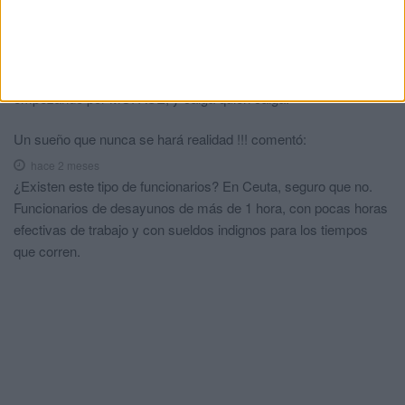
burra al trigo. CITA PREVIA, y bla, bla, bla, el DERECHO
ADMINISTRATIVO, bla, bla, bla. Y ahora surge este PROBO
FUNCIONARIO y se lo quieren cargar. Hay que meter mano en
los diferentes organismos de la FUNCION PÚBLICA,
empezando por MUFACE, y caiga quien caiga.
Un sueño que nunca se hará realidad !!!
comentó:
hace 2 meses
¿Existen este tipo de funcionarios? En Ceuta, seguro que no.
Funcionarios de desayunos de más de 1 hora, con pocas horas
efectivas de trabajo y con sueldos indignos para los tiempos
que corren.